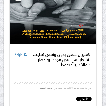
الأسيران حمدي بدوي وقصي قطيط،
طباعة
القابعان في سجن مجدو، يواجهان
إهمالاً طبياً متعمداً
في
12 تموز/يوليو 2026
.
نشر في
الاخبار العاجلة