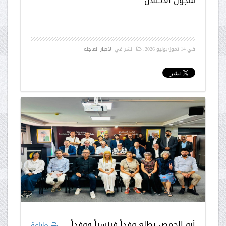
سجون الاحتلال
في
14 تموز/يوليو 2026
.
نشر في
الاخبار العاجلة
أبو الحمص يطلع وفداً فرنسياً ووفداً
طباعة