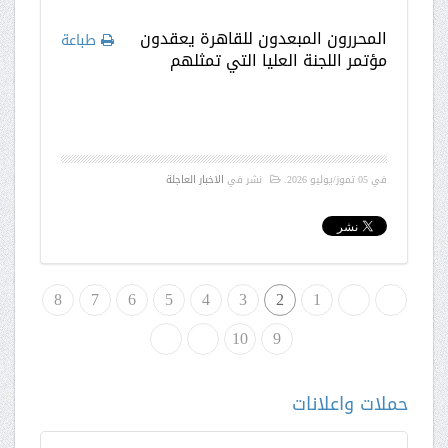
المحررون المبعدون للقاهرة يعقدون
طباعة
مؤتمر اللجنة العليا التي تمثلهم
في
05 تموز/يوليو 2026
.
نشر في
الاخبار العاجلة
لبداية
«
1
2
3
4
5
6
7
8
9
»
10
النهاية
حملات واعلانات