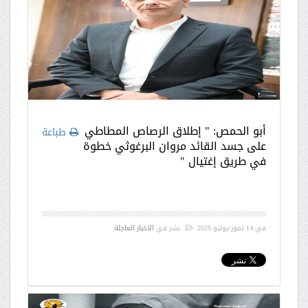
أبو الحمص: " إطلاق الرصاص المطاطي
طباعة
على جسد القائد مروان البرغوثي خطوة
في طريق إغتيال "
في
14 تموز/يوليو 2026
.
نشر في
الاخبار العاجلة