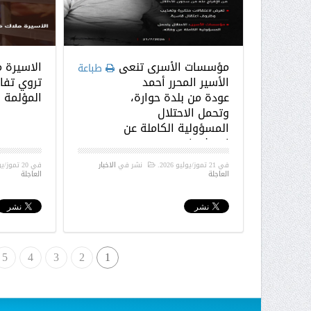
مؤسسات الأسرى تنعى
الاسيرة 
طباعة
الأسير المحرر أحمد
تروي تفا
عودة من بلدة حوارة،
المؤلمة
وتحمل الاحتلال
المسؤولية الكاملة عن
استشهاده
في
21 تموز/يوليو 2026
.
نشر في
الاخبار
في
20 تموز/يوليو 2026
العاجلة
العاجلة
5
4
3
2
1