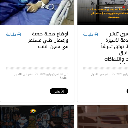
سرى تنشر
أوضاع صحية صعبة
طباعة
طباعة
دمة لأسيرة
وإهمال طبي مستمر
 توثق تحرشاً
في سجن النقب
حقيق
 وانتهاكات
داخل سجون
.
نشر في
الاخبار
في
26 تموز/يوليو 2026
.
نشر في
الاخبار
العاجلة