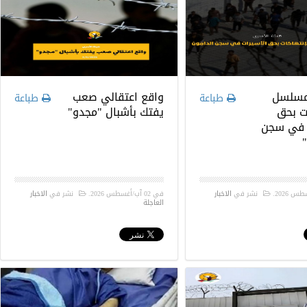
مسلسل
واقع اعتقالي صعب
طباعة
طباعة
ت بحق
يفتك بأشبال "مجدو"
 في سجن
.
نشر في
الاخبار
في
02 آب/أغسطس 2026
.
نشر في
الاخبار
العاجلة