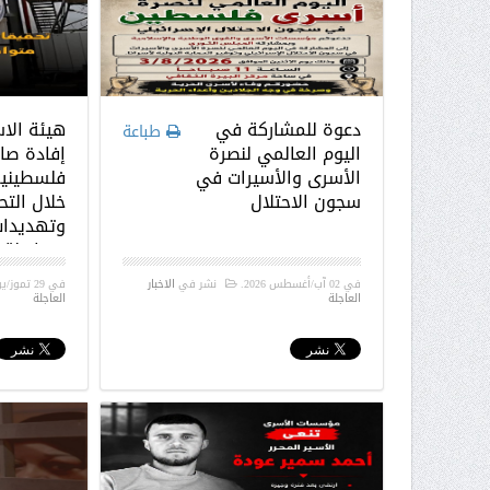
دعوة للمشاركة في
هيئة الا
طباعة
اليوم العالمي لنصرة
إفادة صا
الأسرى والأسيرات في
فلسطينية
سجون الاحتلال
خلال الت
وتهديدات
متواصلة 
الاحتلال
في
02 آب/أغسطس 2026
.
نشر في
الاخبار
في
29 تموز/يوليو 2026
العاجلة
العاجلة