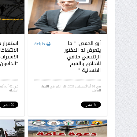
أبو الحمص: " ما
استمرار 
طباعة
يتعرض له الدكتور
الانتهاكا
الرنتيسي منافي
الاسيرات
للاخلاق والقيم
"الدامون"
الانسانية "
في
03 آب/أغسطس 2026
.
نشر في
الاخبار
في
02 آب/أغسطس 2026
العاجلة
العاجلة