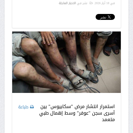
في
18 أيار 2026
.
نشر في
الاخبار العاجلة
استمرار انتشار مرض "سكابيوس" بين
طباعة
أسرى سجن "عوفر" وسط إهمال طبي
متعمد