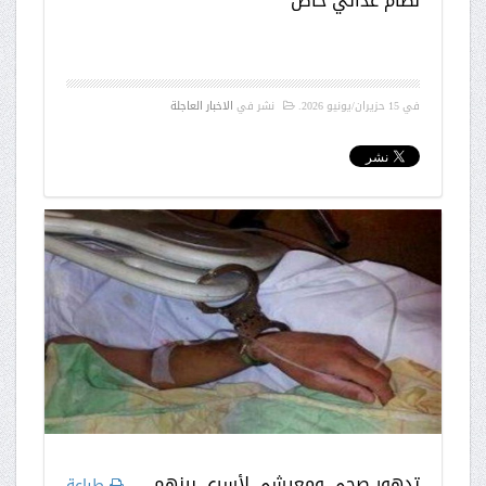
نظام عذائي خاص
في
15 حزيران/يونيو 2026
.
نشر في
الاخبار العاجلة
تدهور صحي ومعيشي لأسرى بينهم
طباعة