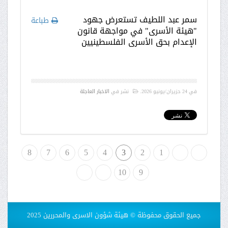
سمر عبد اللطيف تستعرض جهود
طباعة
"هيئة الأسرى" في مواجهة قانون
الإعدام بحق الأسرى الفلسطينيين
في
24 حزيران/يونيو 2026
.
نشر في
الاخبار العاجلة
لبداية
«
1
2
3
4
5
6
7
8
9
»
10
النهاية
جميع الحقوق محفوظة © هيئة شؤون الاسرى والمحررين 2025