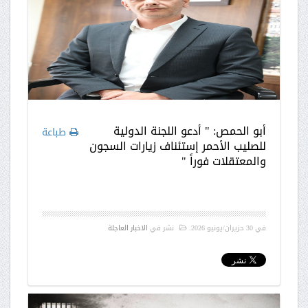
أبو الحمص: " أدعو اللجنة الدولية
طباعة
للصليب الأحمر إستئناف زيارات السجون
والمعتقلات فوراً "
في
30 حزيران/يونيو 2026
.
نشر في
الاخبار العاجلة