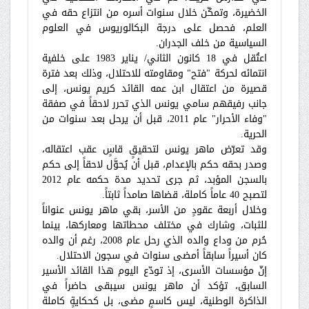
الخضيرة، وتمكّن خلال سنوات أسره من انتزاع حقه في
العلم، فحصل على درجة البكالوريوس في العلوم
السياسية من خلف الجدران.
اعتُقل في 18 كانون الثاني/ يناير 1983 على خلفية
انتمائه لحركة "فتح" ومقاومته للاحتلال، وذلك بعد فترة
قصيرة من اعتقال ابن عمه القائد كريم يونس، إلى
جانب رفيقهم سامي يونس الذي تحرر لاحقاً في صفقة
"وفاء الأحرار" عام 2011، قبل أن يرحل بعد سنوات من
الحرية.
وقد تعرّض ماهر يونس لتحقيقٍ قاسٍ عقب اعتقاله،
وصدر بحقه حكم بالإعدام، قبل أن يُحوَّل لاحقاً إلى حكم
بالسجن المؤبد، ثم جرى تحديد مدة حكمه عام 2012
لتصبح 40 عاماً كاملة، قضاها صامداً ثابتاً.
وخلال أربعة عقودٍ من الأسر، بقي ماهر يونس عنواناً
للثبات، وشارك في مختلف محطاتها ومعاركها، بينما
حُرم من وداع والده الذي رحل عام 2008، رغم أن والده
كان أسيراً سابقاً أمضى سنوات في سجون الاحتلال.
إنّ مؤسسات الأسرى، إذ تودّع اليوم هذا القائد الأسير
السابق، تؤكد أن ماهر يونس سيبقى حاضراً في
الذاكرة الوطنية، ليس كاسمٍ مضى، بل كحكايةٍ كاملة