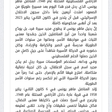
الأراضي الفلسطينية المحتلة عام 1948، المناضل ماهر
يونس، الذي رحل فجر هذا اليوم بعد مسيرةٍ طويلةٍ من
الصمود امتدت أربعين عاماً داخل سجون الاحتلال
الإسرائيلي، قبل أن يتحرر في كانون الثاني/ يناير 2023
بعد أن أنهى محكوميته كاملة.
إنّ رحيل ماهر يونس لا يطوي مجرد سيرة فرد، بل يودّع
شعبنا واحداً من أبرز المناضلين الذين جسّدوا معنى
الثبات في مواجهة الأسر، وصاغوا من سنوات الأسر
الطويلة مدرسةً في الصبر والكرامة والإرادة، وكان
حضوره في الحركة الأسيرة شاهداً على جيلٍ كاملٍ من
الذين حملوا الحلم الفلسطيني.
وفي وداعه، تستحضر المؤسسات سيرة رجلٍ لم يكن
مجرد اسم في سجل الاعتقال، بل كان تجربة نضالية
متكاملة، امتزج فيها الألم بالإصرار، حتى غدا رمزاً من
رموز الحركة الأسيرة التي لم تنكسر رغم سنوات الأسر
الطويلة.
وُلد المناضل ماهر يونس في 6 كانون الثاني/ يناير
1958 في قرية عارة داخل الأراضي المحتلة عام 1948،
وترعرع في أسرةٍ حملت في ذاكرتها معنى النضال،
فكان شقيقاً لخمس شقيقات وأخٍ واحد. تلقى تعليمه
في مدارس قريته، ثم في المدرسة الصناعية في