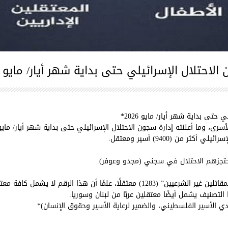
حتلال الإسرائيلي حتى بداية شهر أيار/ مايو 2026
ى بداية شهر أيار/ مايو 2026*
نته إدارة سجون الاحتلال الإسرائيلي حتى بداية شهر أيار/ مايو 2026، في بعض الفئات.
من (9400) أسير ومعتقل.
كما يبلغ عدد من صنّفهم الاحتلال تحت مسمى “المقاتلين غير الشرعيين” (1283) معتقل
التصنيف يشمل أيضًا معتقلين عربًا من لبنان وسوريا.
 الأسير الفلسطيني، والضمير لرعاية الأسير وحقوق الإنسان)*