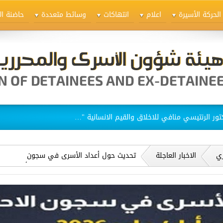
الحركة الأسيرة
اعلام
انتهاكات
وسائط متعددة
حاضنة ال
ق الاسيرات في سجن "الدامون"
ري
الاخبار العاجلة
تحديث حول أعداد الأسرى في سجون
الاحتلال الإسرائيلي حتى بداية شهر أيار/
مايو 2026