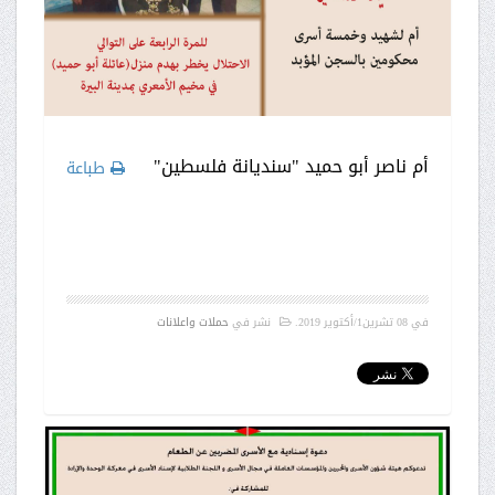
أم ناصر أبو حميد "سنديانة فلسطين"
طباعة
في
08 تشرين1/أكتوير 2019
.
نشر في
حملات واعلانات