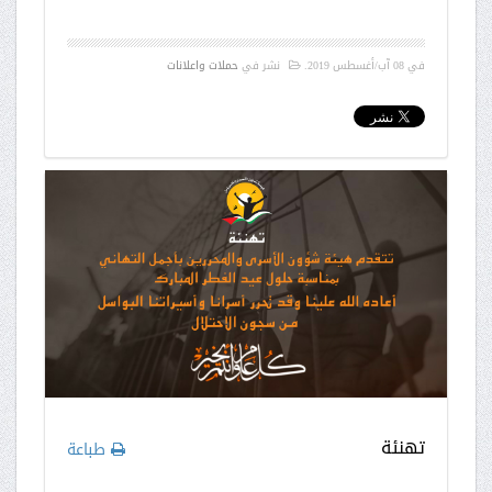
في
08 آب/أغسطس 2019
.
نشر في
حملات واعلانات
تهنئة
طباعة