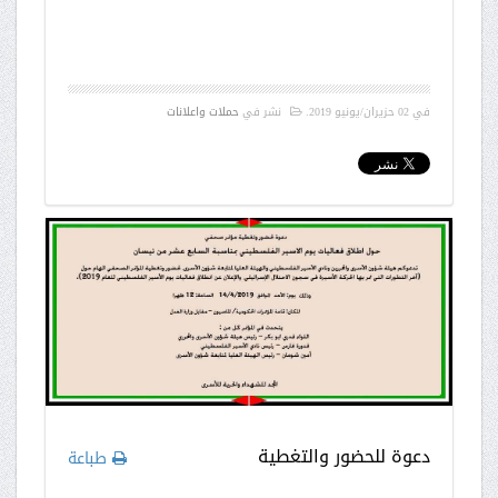
في
02 حزيران/يونيو 2019
.
نشر في
حملات واعلانات
دعوة للحضور والتغطية
طباعة