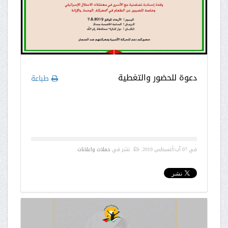
دعوة للحضور والتغطية
طباعة
في
07 آب/أغسطس 2019
.
نشر في
حملات واعلانات