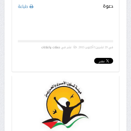
دعوة
طباعة
في
29 تشرين1/أكتوير 2015
.
نشر في
حملات واعلانات