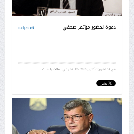
دعوة لحضور مؤتمر صحفي
طباعة
في
14 تشرين1/أكتوير 2015
.
نشر في
حملات واعلانات