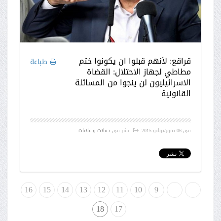
قراقع: لأنهم قبلوا ان يكونوا ختم
طباعة
مطاطي لجهاز الاحتلال: القضاة
الاسرائيليون لن ينجوا من المسائلة
القانونية
في
06 تموز/يوليو 2015
.
نشر في
حملات واعلانات
لبداية
«
9
10
11
12
13
14
15
16
18
17