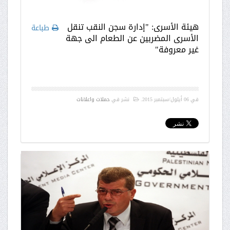
هيئة الأسرى: "إدارة سجن النقب تنقل
طباعة
الأسرى المضربين عن الطعام الى جهة
غير معروفة"
في
06 أيلول/سبتمبر 2015
.
نشر في
حملات واعلانات