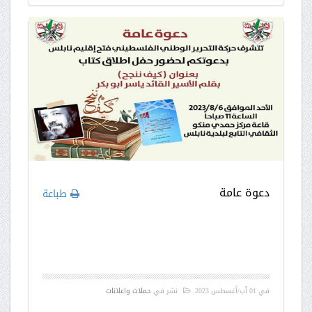
دعوة عامة
طباعة
في
01 آب/أغسطس 2023
.
نشر في
حملات واعلانات