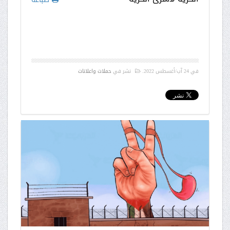
في
24 آب/أغسطس 2022
.
نشر في
حملات واعلانات