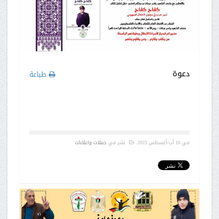
دعوة
طباعة
في
16 آب/أغسطس 2023
.
نشر في
حملات واعلانات