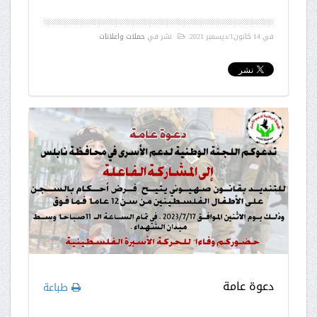
في
14 كانون1/ديسمبر 2021
.
نشر في
حملات واعلانات
دعوة عامة
طباعة