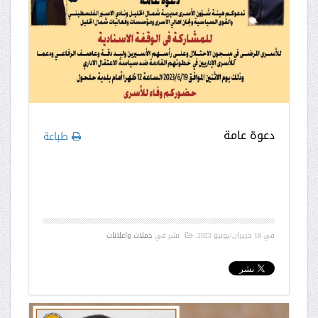
دعوة عامة
طباعة
في
18 حزيران/يونيو 2023
.
نشر في
حملات واعلانات