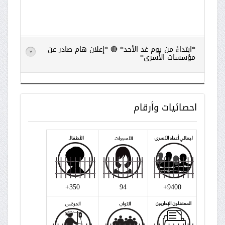
*ابتداءً من يوم غد الأحد* 🔴 *إعلان هام صادر عن
>
مؤسسات الأسرى*
اقرأ
المزيد
احصائيات
وأرقام
350+
94
9400+