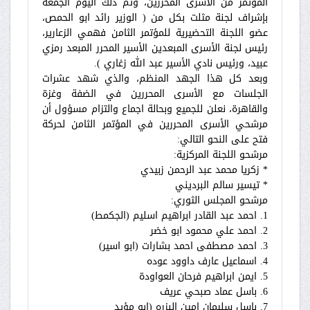
المؤتمر من الأسرى المحررين، وتم ذلك اليوم الجمعة
بإشراف لجنة مثلت بكل من ( الوزير رائد ابو الحمص،
عضو اللجنة التحضيرية للمؤتمر الثامن فهمي الزعارير،
رئيس لجنة الأسرى المبعدين الأسير المحرر المبعد رمزي
عبيد، ورئيس نادي الأسير عبد الله زغاري ).
وبعد كل هذا الجهد المنظم، والذي شهد عشرات
الجلسات مع الأسرى المحررين في الضفة وغزة
والقاهرة، نعلن للجميع وبحالة اجماع والتزام مسؤول أن
مرشحي الأسرى المحررين في المؤتمر الثامن لحركة
فتح على النحو التالي:
مرشحو اللجنة المركزية:
* زكريا محمد عبد الرحمن زبيدي
* تيسير سالم البرديني
مرشحو المجلس الثوري:
1. احمد عبد القادر ابراهيم اسليم (الجكمط)
2. احمد علي محمود ابو خضر
3. احمد مصطفى احمد بشارات (ابو اسير)
4. اسماعيل عارف داوود عوده
5. ايمن ابراهيم فرحان العواودة
6. باسل عماد صبحي عريف
7. باسل سليمان امين البزره (ابو مؤيد