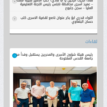
لماذا أبكرت الرحيل يا أبا فادي؟ كتب الأسير قتيبه مسلم
>
– عميد أسرى محافظة نابلس رئيس اللجنة التعليمية
العليا – سجن جلبوع
اللواء قدري ابوً بكر عنوان ناصع لقضية الاسرى كتب
>
حسان البلعاوي
لقاءات
اقرأ المزيد
رئيس هيئة شؤون الأسرى والمحررين يستقبل وفداً من
جامعة القدس المفتوحة
>
اقرأ المزيد
اقرأ المزيد