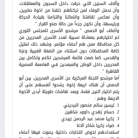
وآلاف السنين التي حرقت داخل السجون والمعتقلات،
وأن نحمل الوفاء لمن تركناهم خلفنا من اخوة صابرين،
وأن نعكس ثقافتنا وانتمائنا والتزامنا بقيادة الحركة
ورئيسها، وأن نكون جزءاً من حالة صنع القرار ".
وأضاف أبو الحمص " مرشحو الأسرى للمجلس الثوري
تم اختيارهم بمعادلة نسبية لعدد الأسرى المحررين من
كل محافظة ممن هم أعضاء مؤتمر، وشهد ذلك تمثيل
كافة المحافظات دون استثناء من الضفة الغربية وغزة
والقدس، كما ضمت قائمة المرشحين تناغم وتكامل بين
المحررين داخل الوطن والمبعدين في العاصمة المصرية
القاهرة ".
أما مرشحو اللجنة المركزية عن الأسرى المحررين، بين أبو
الحمص أن هناك اريعة إخوة رشحوا أنفسهم على أن
يتم اختيار اثنين فقط، وبعد نقاشات طويلة أبدى الأخوة
الاربعة وهم :
1. تيسير سالم منصور البرديني
2. حسام زهدي داوود شاهين
3. زكريا محمد عبد الرحمن زبيدي
4. ضياء زكريا شاكر الاغا
استعدادهم لخوض انتخابات داخلية يصوت فيها أعضاء