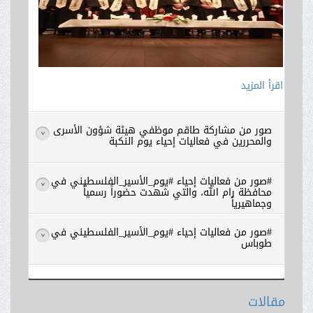
اقرأ المزيد
صور من مشاركة طاقم موظفي هيئة شؤون الأسرى
>
والمحررين في فعاليات إحياء يوم النكبة
#صور من فعاليات إحياء #يوم_الأسير_الفلسطيني في
>
محافظة رام الله، والتي شهدت حضوراً رسمياً
وجماهيرياً
#صور من فعاليات إحياء #يوم_الأسير_الفلسطيني في
>
طوباس
مقالات