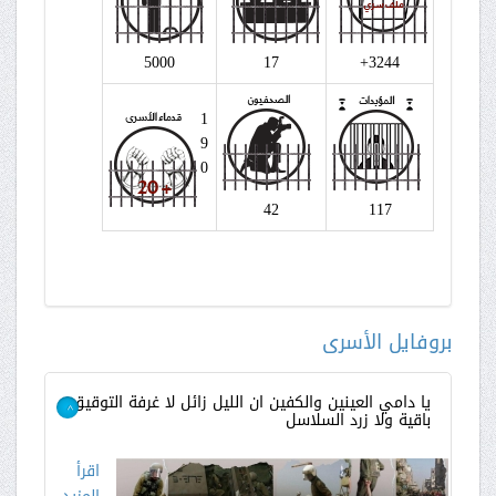
5000
17
3244+
1
9
0
42
117
بروفايل الأسرى
يا دامي العينين والكفين ان الليل زائل لا غرفة التوقيق
باقية ولا زرد السلاسل
>
اقرأ