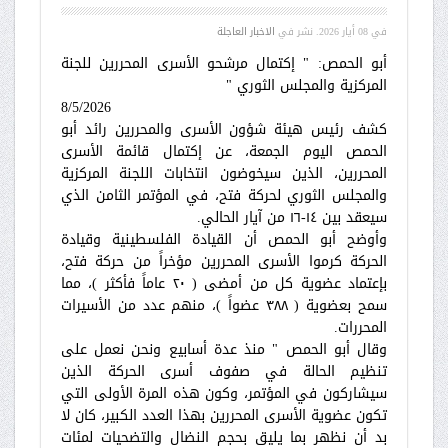
في
08 أيار 2026
. نشر في
الاخبار العاجلة
أبو الحمص: " إكتمال مرشحو الأسرى المحررين للجنة
المركزية والمجلس الثوري "
8/5/2026
كشف رئيس هيئة شؤون الأسرى والمحررين رائد أبو
الحمص اليوم الجمعة، عن إكتمال قائمة الأسرى
المحررين، الذين سيخوضون انتخابات اللجنة المركزية
والمجلس الثوري لحركة فتح، في المؤتمر الثامن الذي
سيعقد بين ١٤-١٦ من آيار الحالي.
وأوضح أبو الحمص أن القيادة الفلسطينية وقيادة
الحركة كرموا الأسرى المحررين مؤخراً من حركة فتح،
بإعتماد عضوية كل من أمضى ( ٢٠ عاماً فأكثر )، مما
سمح بعضوية ( ٣٨٨ عضواً )، منهم عدد من الأسيرات
المحررات.
وقال أبو الحمص " منذ عدة أسابيع ونحن نعمل على
تنظيم الحالة في صفوف أسرى الحركة الذين
سيشاركون في المؤتمر، وكون هذه المرة الأولى التي
تكون عضوية الأسرى المحررين بهذا العدد الكبير، كان لا
بد أن نظهر بما يليق بحجم النضال والتضحيات لمئات