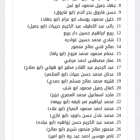
8. جهاد جميل محمود ابو غبن
9. حسن فاروق بحر الدم (ابو فاروق)
10. خليل محمود يوسف ابو عرام (ابو جهاد)
11. راتب عبد اللطيف عبد الكريم حريبات (ابو جميل)
12. ربيع ابراهيم حسين دار ربيع
13. شادي محمد حسين غوادره
14. صالح قني صالح منصور
15. عصام محمود محمد فروخ (ابو يافا)
16. عمار مصطفى احمد مرضي
17. عبد الرحيم عبد القادر مطير ابو هولي (ابو صلاح)
18. عدنان محمد حسن عبيات (ابو المنتصر)
19. قتيبه محمد صالح مسلم (ابو حمدي)
20. كمال جميل محمود ابو شنب
21. ماجد اسماعيل محمد المصري (بزبز)
22. محمد ابراهيم نمر نايفه (ابو ربيعه)
23. محمد احمد محمود الصباغ (ابو علاء)
24. محمد عادل حسن داوود (ابو غازي)
25. محمد عبد الكريم حسن زواهره (ابو عباده)
26. منصور صالح منصور شريم (ابو صالح)
27. ناصر موسى احمد عبد ربه (ابو امير)