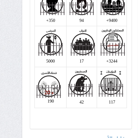
اقرأ المزيد
350+
94
9400+
5000
17
3244+
190
42
117