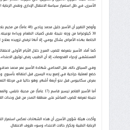
الأسرى، في ظل استمرار سياسة الاعتقال الإداري ونقص الرعاية ال
30 كيلوغراما من وزنه نتيجة نقص كميات الطعام ورداءة نوعيته
الخاصة بهذه الأمراض بشكل يومي، إلا أنها ترفض تزويده بعلاج 
كما أفاد الأسير بتعرضه للضرب المبرح خلال الأيام الأولى لاعتق
المستشفى لإجراء الفحوصات، إلا أن الطبيب رفض توثيق الاعتداء، و
خضع لعملية جراحية في إصبع يده اليسرى قبل اعتقاله بأسبوع. وذ
بمرض سكابيوس قبل نحو أربعة أشهر، وهو حاليا في مرحلة التع
نتيجة تعرضه للضرب المباشر على منطقة الصدر من قبل وحدات الق
وأكدت هيئة شؤون الأسرى أن هذه الشهادات تعكس استمرار الت
الرعاية الطبية وتكرار حالات الاعتداء وسوء ظروف الاعتقال.