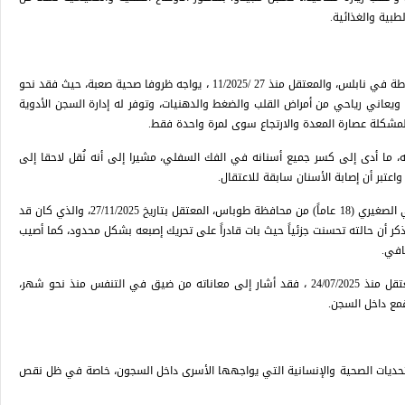
طبية والغذائية.
وأوضح التقرير أن الأسير خليل محمد رياحي (48 عاماً) من مخيم بلاطة في نابلس، والمعتقل منذ 27 /11/2025 ، يواجه ظروفا صحية صعبة، حيث فقد نحو
. ويعاني رياحي من أمراض القلب والضغط والدهنيات، وتوفر له إدارة السجن الأدوية
لمشكلة عصارة المعدة والارتجاع سوى لمرة واحدة فقط.
اله، ما أدى إلى كسر جميع أسنانه في الفك السفلي، مشيرا إلى أنه نُقل لاحقا إلى
اعتبر أن إصابة الأسنان سابقة للاعتقال.
وفي السياق ذاته، نقل المحامي شهادة الأسير عمر محمد صدقي الصغيري (18 عاماً) من محافظة طوباس، المعتقل بتاريخ 27/11/2025، والذي كان قد
كر أن حالته تحسنت جزئياً حيث بات قادراً على تحريك إصبعه بشكل محدود، كما أصيب
افي.
أما الأسير القاصر تيسير قاسم (17 عاماً) من مدينة نابلس، والمعتقل منذ 24/07/2025 ، فقد أشار إلى معاناته من ضيق في التنفس منذ نحو شهر،
مع داخل السجن.
حديات الصحية والإنسانية التي يواجهها الأسرى داخل السجون، خاصة في ظل نقص