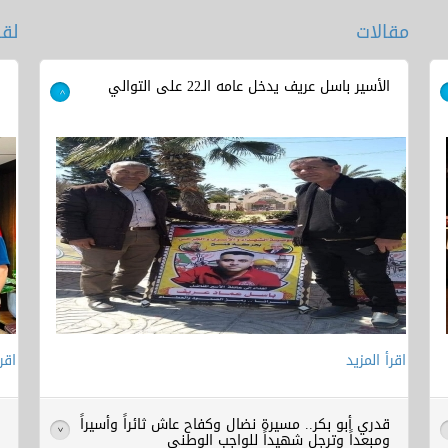
مقالات
لقا
الأسير باسل عريف يدخل عامه الـ22 على التوالي
ر
>
ج
اقرأ المزيد
اقر
قدري أبو بكر.. مسيرة نضال وكفاح عاش ثائراً وأسيراً
أ
>
ومبعداً وترجل شهيداً للواجب الوطني
ا