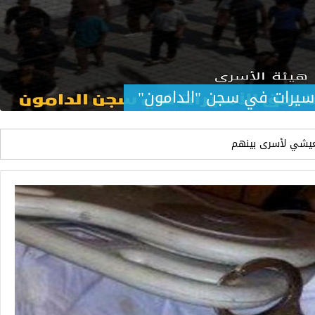
اسيرات في سجن "الدامون"
يشي لأسرى بينهم
في سجن مجيدو