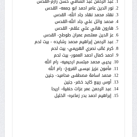
1. عبد الرحمن عبد الشافي حسن رازم-القدس
2. نور الدين عامر احمد ابو جمعه- القدس
3. نهاد محمد نهاد جاد الله- القدس
4. محمد وائل علي جاد الله-القدس
5. هارون هاني علي علقم- القدس
6. عز الدين معتصم عمران طوطح- القدس
7. عبد الرحمن إبراهيم محمد رشايده - بيت لحم
8. كرم غالب نصري الهريمي- بيت لحم
9. احمد كمال احمد العمور- بيت لحم
10. يحيى محمد مبتسم ارحيميه- رام الله
11. مأمون عزيز عيسى الفروخ- رام الله
12. محمد اسامة مصطفى محاميد- جنين
13. أوس ربيع كايد خضر- جنين
14. عبد الرحمن عمر عزات حنفية- اريحا
15. إبراهيم احمد بدر زماعره- الخليل