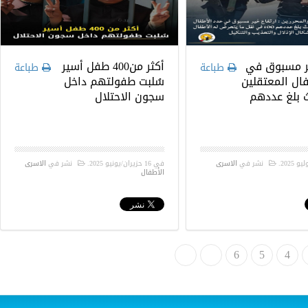
ير مسبوق في
أكثر من400 طفل أسير
طباعة
طباعة
ال المعتقلين
سُلبت طفولتهم داخل
ث بلغ عددهم
سجون الاحتلال
.
نشر في
الاسرى
في
16 حزيران/يونيو 2025
.
نشر في
الاسرى
الأطفال
4
5
»
6
النهاية