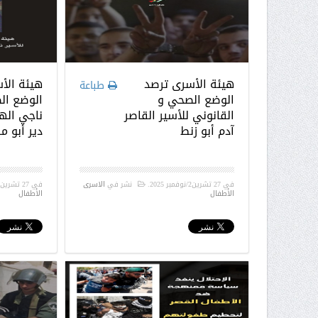
هيئة الأسرى ترصد
هيئة ال
طباعة
الوضع الصحي و
الوضع ال
القانوني للأسير القاصر
ناجي اله
آدم أبو زنط
دير أبو م
في
27 تشرين2/نوفمبر 2025
.
نشر في
الاسرى
في
27 تشرين2/نوفمبر 2025
الأطفال
الأطفال