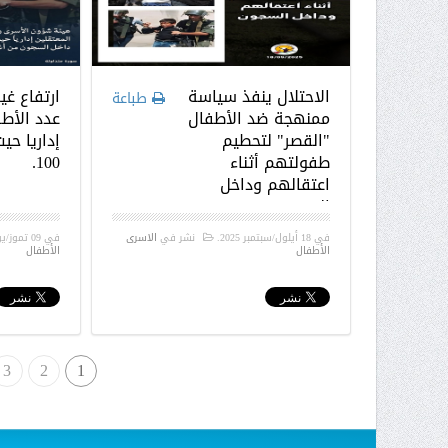
الاحتلال ينفذ سياسة
ارتفاع غ
طباعة
ممنهجة ضد الأطفال
عدد الأطف
"القصر" لتحطيم
إداريا حي
طفولتهم أثناء
100.
اعتقالهم وداخل
السجون
في
18 أيلول/سبتمبر 2025
.
نشر في
الاسرى
في
09 تموز/يوليو 2025
الأطفال
الأطفال
3
2
1