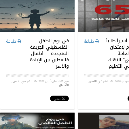
حرمان 65 أسيراً طالباً
في يوم الطفل
طباعة
طباعة
 لإمتحان
الفلسطيني الجريمة
لعامة
المتجددة — أطفال
ي” انتهاك
فلسطين بين الإبادة
 التعليم
والأسر
.
نشر في
الاسرى
في
05 نيسان/أبريل 2026
.
نشر في
الاسرى
الأطفال