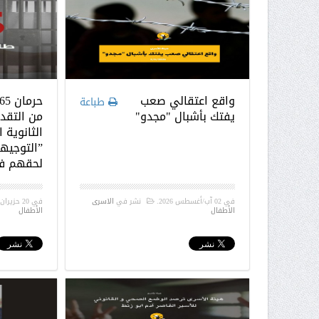
واقع اعتقالي صعب
طباعة
يفتك بأشبال "مجدو"
من التقدم
الثانوية ا
”التوجيه
لحقهم في
في
02 آب/أغسطس 2026
.
نشر في
الاسرى
في
20 حزيران/يونيو 2026
الأطفال
الأطفال