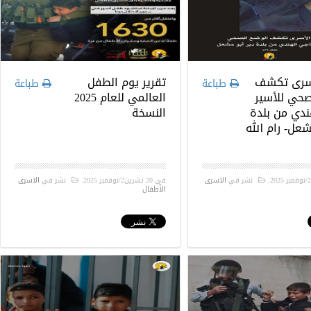
أسرى تكشف
تقرير يوم الطفل
طباعة
طباعة
صحي للأسير
العالمي للعام 2025
ندي من بلدة
النسخة
شعل- رام الله
.
نشر في
الاسرى
في
20 تشرين2/نوفمبر 2025
.
نشر في
الاسرى
الأطفال