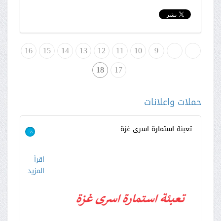
لبداية
«
9
10
11
12
13
14
15
16
18
17
حملات واعلانات
تعبئة استمارة اسرى غزة
>
اقرأ
المزيد