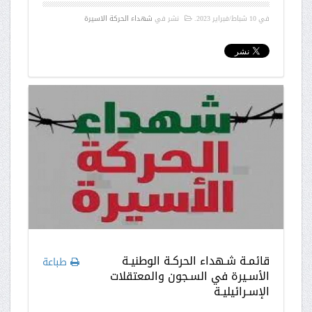
في
10 شباط/فبراير 2023
.
نشر في
شهداء الحركة الاسيرة
قائمـة شـهداء الحركـة الوطنيـة
طباعة
الأسـيرة في السـجون والمعتقلات
الإسـرائيليـة