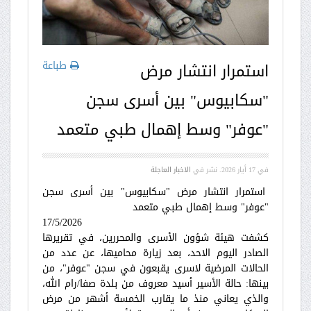
طباعة
استمرار انتشار مرض
"سكابيوس" بين أسرى سجن
"عوفر" وسط إهمال طبي متعمد
في
17 أيار 2026
. نشر في
الاخبار العاجلة
استمرار انتشار مرض "سكابيوس" بين أسرى سجن
"عوفر" وسط إهمال طبي متعمد
17/5/2026
كشفت هيئة شؤون الأسرى والمحررين، في تقريرها
الصادر اليوم الاحد، بعد زيارة محاميها، عن عدد من
الحالات المرضية لاسرى يقبعون في سجن "عوفر"، من
بينها: حالة الأسير أسيد معروف من بلدة صفا/رام الله،
والذي يعاني منذ ما يقارب الخمسة أشهر من مرض