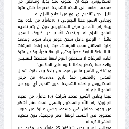
السكابيوس، حيث أن الحبوب تملأ يديه ومناطق من
جسده، إضافة الى الحكة الشديدة خصوصاً خلال فترة
الليل، دون تقديم أي نوع من العلاج اللازم له.
ويعاني الاسير عطا البرغوثي ( 18عاماً)، من بلدة بيت
ريما/ رام الله، من مرض السكابيوس دون ان يتم تقديم
العلاج اللازم له. ويتحدث الأسير عن ظروف السجن
قائلاً: " الوضع داخل سجن عوفر يزداد سوء، وتتعمد
إدارة المعتقل سحب الفرشات، حيث يتم إعادة الفرشات
لنا الساعة الرابعة عصراً وحتى الرابعة فجراً، وخلال فترة
اعادة الفرشات لا نستطيع النوم لانها مخصصة للتفتيش
والعد مما يضطر بعضنا للنوم على الملابس".
ويشتكي الأسير فارس مره، من بلدة بيت دقو/ شمال
القدس والمعتقل منذ تاريخ 4/8/2022 من مرض
السكابيوس والحكة الشديدة، دون تقديم أي نوع من
العلاج اللازم له.
فيما يعاني الأسير محمد شراكة (18 عاماً)، من مخيم
الجلزون/ رام الله والمحكوم بالسجن لمدة عشر أشهر
من وجود دمامل في جسده، وهي عبارة عن حبوب
محفورة في الجسد، لونها احمر ومزعجة، دون تقديم
العلاج اللازم له .
ويعاني الاسير رجب شراكة( 25 عاماً)، من مخيم دير