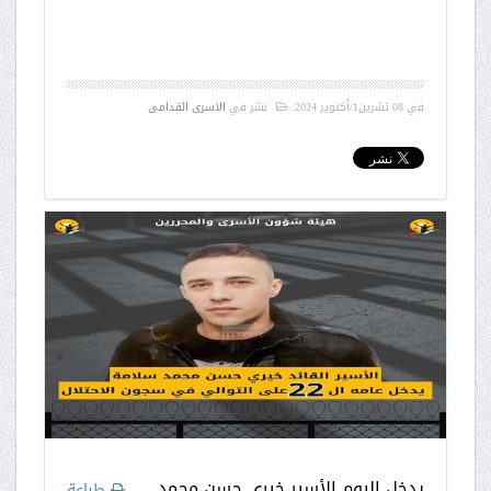
في
08 تشرين1/أكتوير 2024
.
نشر في
الاسرى القدامى
يدخل اليوم الأسير خيري حسن محمد
طباعة