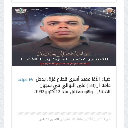
ضياء الأغا عميد أسرى قطاع غزة، يدخل
طباعة
عامه ال(33 ) على التوالي في سجون
الاحتلال. وهو معتقل منذ 12أكتوبر1992.
في
11 تشرين1/أكتوير 2024
.
نشر في
الاسرى القدامى