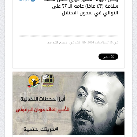
سلامة (٤٣ عامًا) عامه الـ ٢٢ على
التوالي في سجون الاحتلال
في
15 تموز/يوليو 2024
.
نشر في
الاسرى القدامى