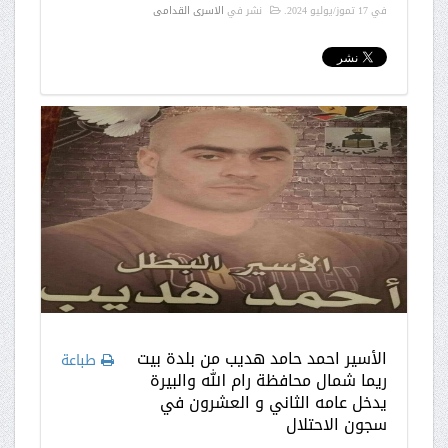
في
17 تموز/يوليو 2024
.
نشر في
الاسرى القدامى
الأسير احمد حامد هديب من بلدة بيت
طباعة
ريما شمال محافظة رام الله والبيرة
يدخل عامه الثاني و العشرون في
سجون الاحتلال