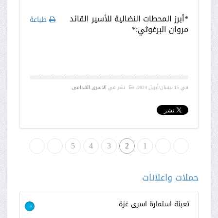
*أبرز المحطات النضالية للأسير القائد
طباعة
مروان البرغوثي:*
في
15 نيسان/أبريل 2024
.
نشر في
الاسرى القدامى
البداية
«
1
2
3
4
»
5
النهاية
حملات واعلانات
تعبئة استمارة اسرى غزة
>