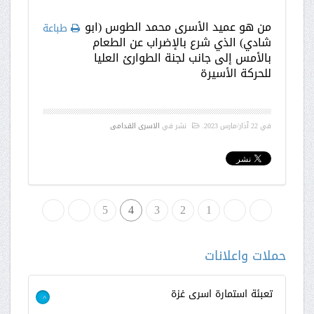
من هو عميد الأسرى محمد الطوس (ابو
طباعة
شادي) الذي شرع بالإضراب عن الطعام
بالأمس إلى جانب لجنة الطوارئ العليا
للحركة الأسيرة
في
22 آذار/مارس 2023
.
نشر في
الاسرى القدامى
البداية
«
1
2
3
4
»
5
النهاية
حملات واعلانات
تعبئة استمارة اسرى غزة
>