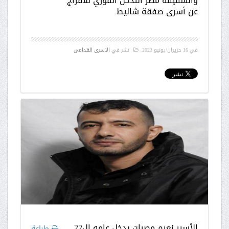
والشقيقة مصر التدخل الفوري للافراج
عن أسرى صفقة شاليط
في
16 حزيران/يونيو 2023
.
نشر في
الاسرى القدامى
الأسير نعيم مصران يدخل عامه ال22
طباعة