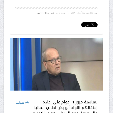
في
06 نيسان/أبريل 2023
.
نشر في
الاسرى القدامى
بمناسبة مرور ٩ أعوام على إعادة
طباعة
إعتقالهم اللواء أبو بكر: نطالب ألمانيا