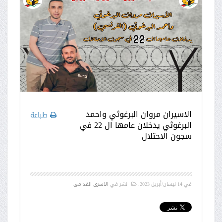
الاسيران مروان البرغوثي واحمد
طباعة
البرغوثي يدخلان عامها ال 22 في
سجون الاحتلال
في
14 نيسان/أبريل 2023
.
نشر في
الاسرى القدامى