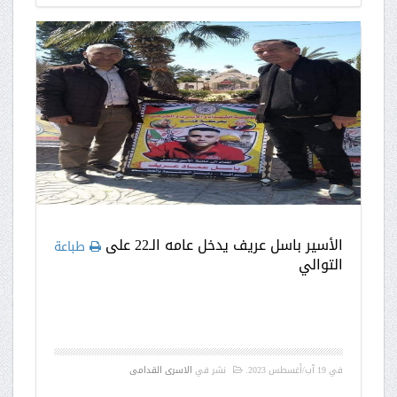
الأسير باسل عريف يدخل عامه الـ22 على
طباعة
التوالي
في
19 آب/أغسطس 2023
.
نشر في
الاسرى القدامى