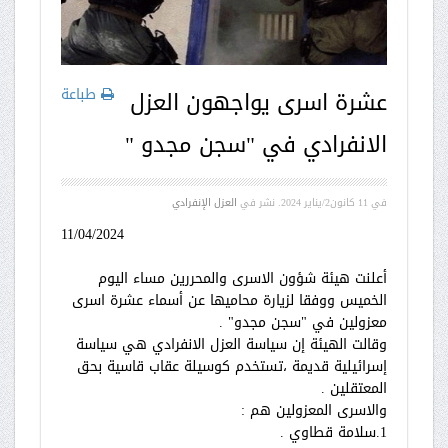
طباعة
عشرة اسرى يواجهون العزل
الانفرادي في "سجن مجدو "
في
11 كانون2/يناير 2024
. نشر في
العزل الإنفرادي
11/04/2024
أعلنت هيئة شؤون الاسرى والمحررين مساء اليوم
الخميس ووفقا لزيارة محاميها عن أسماء عشرة اسرى
معزولين في "سجن مجدو" .
وقالت الهيئة إن سياسة العزل الانفرادي هي سياسة
إسرائيلية قديمة ،تستخدم كوسيلة عقاب قاسية بحق
المعتقلين .
والاسرى المعزولين هم :
1.سلامة قطاوي .