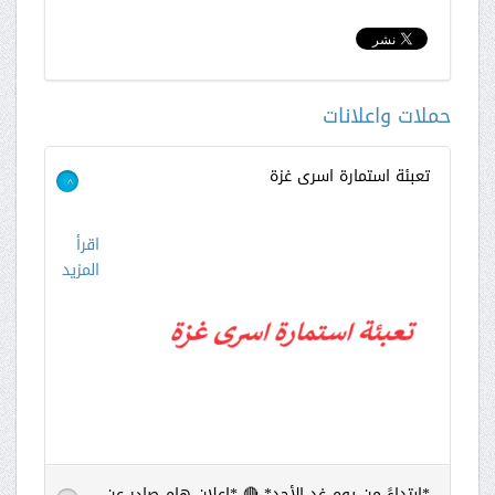
حملات واعلانات
تعبئة استمارة اسرى غزة
>
اقرأ
المزيد
*ابتداءً من يوم غد الأحد* 🔴 *إعلان هام صادر عن