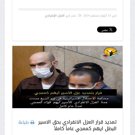
في
19 أيلول/سبتمبر 2024
.
نشر في
العزل الإنفرادي
تمديد قرار العزل الانفرادي بحق الاسير
طباعة
البطل ايهم كممجي عاماً كاملاً