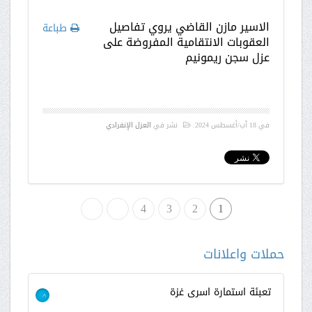
الاسير مازن القاضي يروي تفاصيل
طباعة
العقوبات الانتقامية المفروضة على
عزل سجن ريمونيم
في
18 آب/أغسطس 2024
.
نشر في
العزل الإنفرادي
1
2
3
»
4
النهاية
حملات واعلانات
تعبئة استمارة اسرى غزة
>