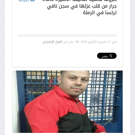
جرار من قلب عزلها في سجن نافي
ترتسا في الرملة
في
27 تشرين1/أكتوير 2024
.
نشر في
العزل الإنفرادي