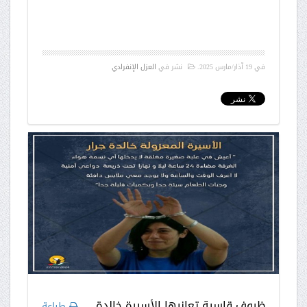
في
19 آذار/مارس 2025
.
نشر في
العزل الإنفرادي
ظروف قاسية تعانيها الأسيرة خالدة
طباعة