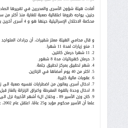
جنين، يواجه ظروفا اعتقالية صعبة للغاية منذ أكثر من 
محكمة الاحتلال الإسرائيلية حينها هو و 4 أسرى آخرين بالسجن لمدة 4 سنوات، وغرامة مالية بقيمة 2000 شيكل .
و قال محامي الهيئة معتز شقيرات، أن جرادات المتواجد ب
1. منع زيارات لمدة 11 شهرا.
2. 11 شهرا حرمان كانتين.
3. حرمان كهربائيات مدة 8 شهور.
4. شهر تحقيق بمركز تحقيق جلمة.
5. اكثر من 40 يوم أمضاها في الزنازين.
6. عقوبات مالية كثيرة.
7. ادخال أسرى يعانون من اضطرابات نفسيه صعبة الى زنزانته ويشكلوا خطر على حياته 6 مرات.
8. ادخال وحدة بالقوة المفرطة واغراق الزنزانة بالغاز قبل 6 أشهر بعزل ريمونيم .
9. كان وزن الأسير 89 ، وخلال ال6 أشهر الأخيرة نزل الى 77 كيلو.
علما أن الأسير محكوم مؤبد و25 عامًا، اعتقل عام 2002، على خلفية أحداث مخيم جنين.