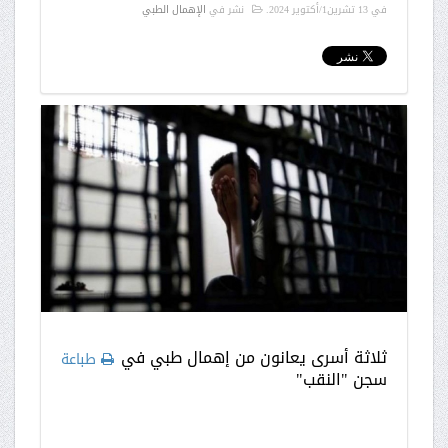
في
13 تشرين1/أكتوير 2024
.
نشر في
الإهمال الطبي
ثلاثة أسرى يعانون من إهمال طبي في
طباعة
سجن "النقب"