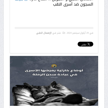
السجون ضد أسرى النقب
في
29 أيلول/سبتمبر 2024
.
نشر في
الإهمال الطبي