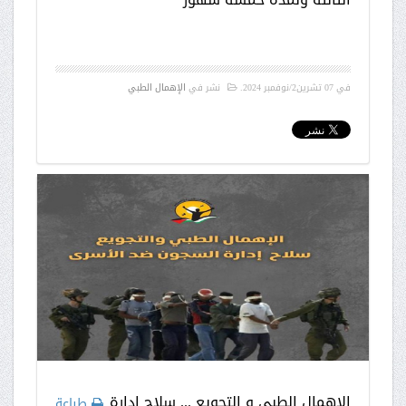
في
07 تشرين2/نوفمبر 2024
.
نشر في
الإهمال الطبي
الاهمال الطبي و التجويع ... سلاح ادارة
طباعة