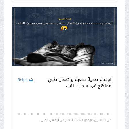
أوضاع صحية صعبة وإهمال طبي
طباعة
ممنهج في سجن النقب
في
10 تشرين2/نوفمبر 2024
.
نشر في
الإهمال الطبي