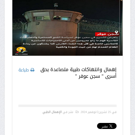
إهمال وانتهاكات طبية متصاعدة بحق
طباعة
أسرى " سجن عوفر "
في
25 تشرين2/نوفمبر 2024
.
نشر في
الإهمال الطبي