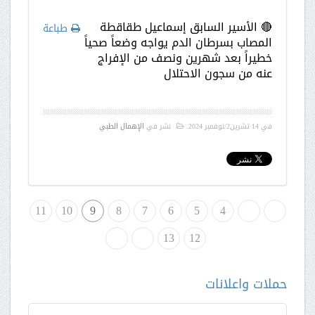
🔴 الأسير السابق إسماعيل طقاقطة
طباعة
المصاب بسرطان الدم يواجه وضعاً صحياً
خطيراً بعد شهرين ونصف من الإفراج
عنه من سجون الاحتلال
في
14 تشرين2/نوفمبر 2024
.
نشر في
الإهمال الطبي
لبداية
«
4
5
6
7
8
9
10
11
12
»
13
النهاية
حملات واعلانات