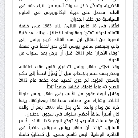
الخضيرة، وتمكّن خلال سنوات أسره من انتزاع حقه في
العلم، فحصل على درجة البكالوريوس في العلوم
السياسية من خلف الجدران.
اعتُقل في 18 كانون الثاني/ يناير 1983 على خلفية
انتمائه لحركة "فتح" ومقاومته للاحتلال، وذلك بعد فترة
قصيرة من اعتقال ابن عمه القائد كريم يونس، إلى
جانب رفيقهم سامي يونس الذي تحرر لاحقاً في صفقة
"وفاء الأحرار" عام 2011، قبل أن يرحل بعد سنوات من
الحرية.
وقد تعرّض ماهر يونس لتحقيقٍ قاسٍ عقب اعتقاله،
وصدر بحقه حكم بالإعدام، قبل أن يُحوَّل لاحقاً إلى حكم
بالسجن المؤبد، ثم جرى تحديد مدة حكمه عام 2012
لتصبح 40 عاماً كاملة، قضاها صامداً ثابتاً.
وخلال أربعة عقودٍ من الأسر، بقي ماهر يونس عنواناً
للثبات، وشارك في مختلف محطاتها ومعاركها، بينما
حُرم من وداع والده الذي رحل عام 2008، رغم أن والده
كان أسيراً سابقاً أمضى سنوات في سجون الاحتلال.
إنّ مؤسسات الأسرى، إذ تودّع اليوم هذا القائد الأسير
السابق، تؤكد أن ماهر يونس سيبقى حاضراً في
الذاكرة الوطنية، ليس كاسمٍ مضى، بل كحكايةٍ كاملة