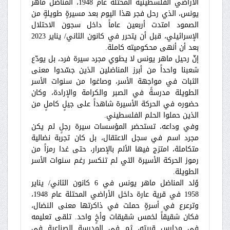
الأراضي الفلسطينية المحتلة عام 1948، المناضل ماهر
يونس، الذي رحل فجر هذا اليوم بعد مسيرةٍ طويلةٍ من
الصمود امتدت أربعين عاماً داخل سجون الاحتلال
الإسرائيلي، قبل أن يتحرر في كانون الثاني/ يناير 2023
بعد أن أنهى محكوميته كاملة.
إنّ رحيل ماهر يونس لا يطوي مجرد سيرة فرد، بل يودّع
شعبنا واحداً من أبرز المناضلين الذين جسّدوا معنى
الثبات في مواجهة الأسر، وصاغوا من سنوات الأسر
الطويلة مدرسةً في الصبر والكرامة والإرادة، وكان
حضوره في الحركة الأسيرة شاهداً على جيلٍ كاملٍ من
الذين حملوا الحلم الفلسطيني.
وفي وداعه، تستحضر المؤسسات سيرة رجلٍ لم يكن
مجرد اسم في سجل الاعتقال، بل كان تجربة نضالية
متكاملة، امتزج فيها الألم بالإصرار، حتى غدا رمزاً من
رموز الحركة الأسيرة التي لم تنكسر رغم سنوات الأسر
الطويلة.
وُلد المناضل ماهر يونس في 6 كانون الثاني/ يناير
1958 في قرية عارة داخل الأراضي المحتلة عام 1948،
وترعرع في أسرةٍ حملت في ذاكرتها معنى النضال،
فكان شقيقاً لخمس شقيقات وأخٍ واحد. تلقى تعليمه
في مدارس قريته، ثم في المدرسة الصناعية في