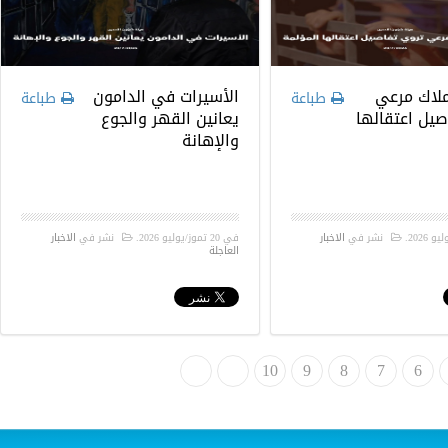
ملاك مرعي
الأسيرات في الدامون
طباعة
طباعة
صيل اعتقالها
يعانين القهر والجوع
والإهانة
.
نشر في
الاخبار
في
20 تموز/يوليو 2026
.
نشر في
الاخبار
العاجلة
6
7
8
9
»
10
النهاية