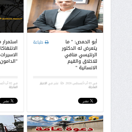
أبو الحمص: " ما
استمرار 
طباعة
يتعرض له الدكتور
الانتهاكا
الرنتيسي منافي
الاسيرات
للاخلاق والقيم
"الدامون"
الانسانية "
في
03 آب/أغسطس 2026
.
نشر في
الاخبار
في
02 آب/أغسطس 2026
العاجلة
العاجلة