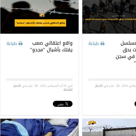
مسلسل
واقع اعتقالي صعب
طباعة
طباعة
ت بحق
يفتك بأشبال "مجدو"
 في سجن
.
نشر في
الاخبار
في
02 آب/أغسطس 2026
.
نشر في
الاخبار
العاجلة