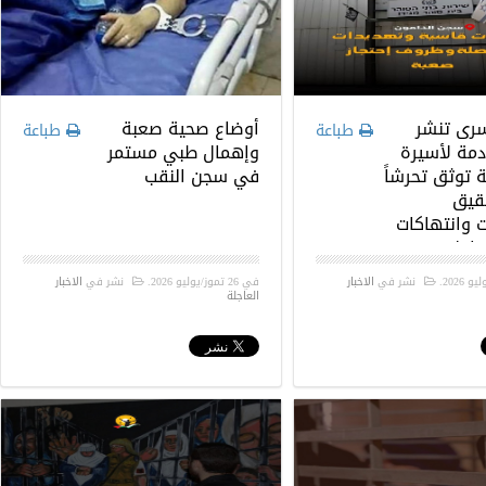
سرى تنشر
أوضاع صحية صعبة
طباعة
طباعة
دمة لأسيرة
وإهمال طبي مستمر
 توثق تحرشاً
في سجن النقب
حقيق
 وانتهاكات
داخل سجون
.
نشر في
الاخبار
في
26 تموز/يوليو 2026
.
نشر في
الاخبار
العاجلة