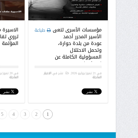
مؤسسات الأسرى تنعى
الاسيرة 
طباعة
الأسير المحرر أحمد
تروي تفا
عودة من بلدة حوارة،
المؤلمة
وتحمل الاحتلال
المسؤولية الكاملة عن
استشهاده
في
21 تموز/يوليو 2026
.
نشر في
الاخبار
في
20 تموز/يوليو 2026
العاجلة
العاجلة
5
4
3
2
1