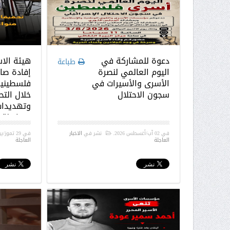
دعوة للمشاركة في
هيئة الا
طباعة
اليوم العالمي لنصرة
إفادة صا
الأسرى والأسيرات في
فلسطينية
سجون الاحتلال
خلال الت
وتهديدات
متواصلة 
الاحتلال
في
02 آب/أغسطس 2026
.
نشر في
الاخبار
في
29 تموز/يوليو 2026
العاجلة
العاجلة