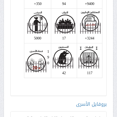
350+
94
9400+
5000
17
3244+
1
9
0
42
117
بروفايل الأسرى