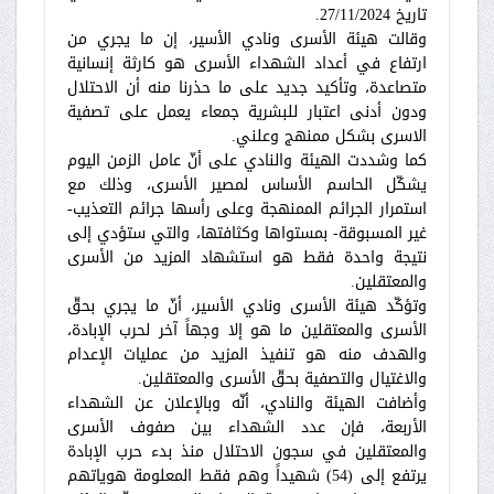
تاريخ 27/11/2024.
وقالت هيئة الأسرى ونادي الأسير، إن ما يجري من
ارتفاع في أعداد الشهداء الأسرى هو كارثة إنسانية
متصاعدة، وتأكيد جديد على ما حذرنا منه أن الاحتلال
ودون أدنى اعتبار للبشرية جمعاء يعمل على تصفية
الاسرى بشكل ممنهج وعلني.
كما وشددت الهيئة والنادي على أنّ عامل الزمن اليوم
يشكّل الحاسم الأساس لمصير الأسرى، وذلك مع
استمرار الجرائم الممنهجة وعلى رأسها جرائم التعذيب-
غير المسبوقة- بمستواها وكثافتها، والتي ستؤدي إلى
نتيجة واحدة فقط هو استشهاد المزيد من الأسرى
والمعتقلين.
وتؤكّد هيئة الأسرى ونادي الأسير، أنّ ما يجري بحقّ
الأسرى والمعتقلين ما هو إلا وجهاً آخر لحرب الإبادة،
والهدف منه هو تنفيذ المزيد من عمليات الإعدام
والاغتيال والتصفية بحقّ الأسرى والمعتقلين.
وأضافت الهيئة والنادي، أنّه وبالإعلان عن الشهداء
الأربعة، فإن عدد الشهداء بين صفوف الأسرى
والمعتقلين في سجون الاحتلال منذ بدء حرب الإبادة
يرتفع إلى (54) شهيداً وهم فقط المعلومة هوياتهم