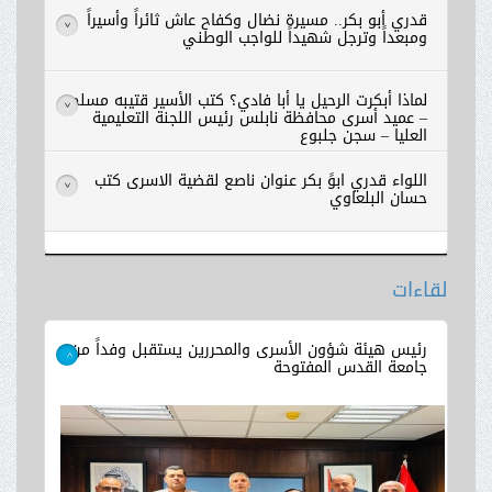
قدري أبو بكر.. مسيرة نضال وكفاح عاش ثائراً وأسيراً
>
ومبعداً وترجل شهيداً للواجب الوطني
لماذا أبكرت الرحيل يا أبا فادي؟ كتب الأسير قتيبه مسلم
>
– عميد أسرى محافظة نابلس رئيس اللجنة التعليمية
العليا – سجن جلبوع
اللواء قدري ابوً بكر عنوان ناصع لقضية الاسرى كتب
>
حسان البلعاوي
لقاءات
اقرأ المزيد
رئيس هيئة شؤون الأسرى والمحررين يستقبل وفداً من
جامعة القدس المفتوحة
>
اقرأ المزيد
اقرأ المزيد