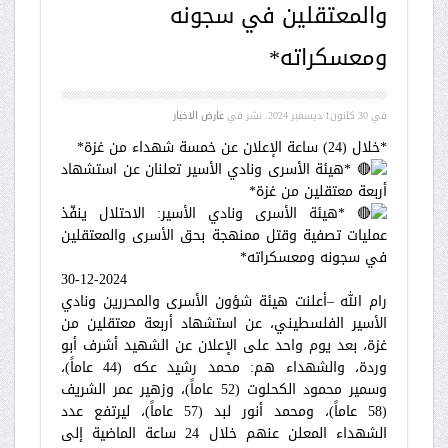
والمعتقلين في سجونه
ومعسكراته*
في
30 كانون1/ديسمبر 2024
. نشر في
عارض الاخبار
*خلال (24) ساعة الإعلان عن خمسة شهداء من غزة*
*هيئة الأسرى ونادي الأسير تعلنان عن استشهاد
أربعة معتقلين من غزة*
*هيئة الأسرى ونادي الأسير: الاحتلال ينفّذ
عمليات تصفية وقتل ممنهجة بحق الأسرى والمعتقلين
في سجونه ومعسكراته*
30-12-2024
رام الله –أعلنت هيئة شؤون الأسرى والمحررين ونادي
الأسير الفلسطيني، عن استشهاد أربعة معتقلين من
غزة، بعد يوم واحد على الإعلان عن الشهيد أشرف أبو
وردة، والشهداء هم: محمد رشيد عكه (44 عاماً)،
وسمير محمود الكحلوت (52 عاماً)، وزهير عمر الشريف
(58 عاماً)، ومحمد أنور لبد (57 عاماً)، ليرتفع عدد
الشهداء المعلن عنهم خلال 24 ساعة الماضية إلى