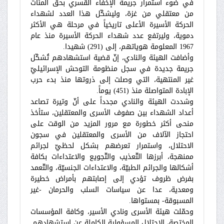
في ضوء استمرار جريمة الإخفاء القسري بحقّ المئات
من معتقلي من غزة، وليشكّل هذا العدد لشهداء
الحركة الأسيرة الأعلى تاريخياً في مرحلة هي الأكثر
دموية، وليرتفع عدد شهداء الحركة الأسيرة منذ عام
1967 المعلومة هوياتهم، إلى (291) شهيدا.
وأضافت الهيئة والنادي، إنّ قضية استشهادهم تُشكّل
جريمة جديدة في سجل منظومة التوحش الإسرائيليّ
غير المنتهية، التي وصلت إلى ذروتها منذ بدء حرب
الإبادة المتواصلة منذ (451) يوماً.
وشددت الهيئة والنادي مجدداً على أنّ وتيرة تصاعد
أعداد الشهداء بين صفوف الأسرى والمعتقلين، ستأخذ
منحى أكثر خطورة مع مرور المزيد من الوقت على
احتجاز الآلاف من الأسرى والمعتقلين في سجون
الاحتلال، واستمرار تعرضهم بشكل لحظيّ لجرائم
ممنهجة، أبرزها التّعذيب والتّجويع والاعتداءات بكافة
أشكالها والجرائم الطبيّة، والاعتداءات الجنسيّة، والتّعمد
بفرض ظروف تؤدي إلى إصابتهم بأمراض خطيرة
ومعدية، عدا عن سياسات السلب والحرمان -غير
المسبوقة- بمستواها.
وحمّلت هيئة الأسرى ونادي الأسير، وكافة المؤسسات
المختصة، الاحتلال المسؤولية الكاملة عن استشهادهم.