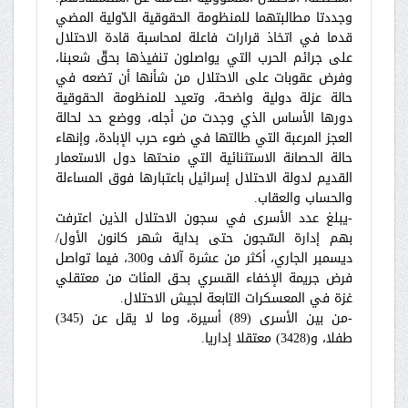
وجددتا مطالبتهما للمنظومة الحقوقية الدّولية المضي
قدما في اتخاذ قرارات فاعلة لمحاسبة قادة الاحتلال
على جرائم الحرب التي يواصلون تنفيذها بحقّ شعبنا،
وفرض عقوبات على الاحتلال من شأنها أن تضعه في
حالة عزلة دولية واضحة، وتعيد للمنظومة الحقوقية
دورها الأساس الذي وجدت من أجله، ووضع حد لحالة
العجز المرعبة التي طالتها في ضوء حرب الإبادة، وإنهاء
حالة الحصانة الاستثنائية التي منحتها دول الاستعمار
القديم لدولة الاحتلال إسرائيل باعتبارها فوق المساءلة
والحساب والعقاب.
-يبلغ عدد الأسرى في سجون الاحتلال الذين اعترفت
بهم إدارة السّجون حتى بداية شهر كانون الأول/
ديسمبر الجاري، أكثر من عشرة آلاف و300، فيما تواصل
فرض جريمة الإخفاء القسري بحق المئات من معتقلي
غزة في المعسكرات التابعة لجيش الاحتلال.
-من بين الأسرى (89) أسيرة، وما لا يقل عن (345)
طفلا، و(3428) معتقلا إداريا.