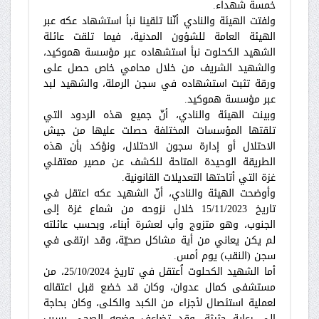
خمسة شهداء.
ولفتت الهيئة والنادي أنّنا تلقينا نبأ استشهاد عكه عبر
الهيئة العامة للشؤون المدنية، فيما تلقت عائلة
الشهيد الكحلوت نبأ استشهاده عبر مؤسسة هموكيد،
والشهيد الشريف من خلال محامي خاص حصل على
ورقة تثبت استشهاده في سجن الرملة، والشهيد لبد
عبر مؤسسة هموكيد.
وبينت الهيئة والنادي، أنّ جميع هذه الردود التي
تلقتها المؤسسات المختلفة حصلت عليها من جيش
الاحتلال أو إدارة سجون الاحتلال، ونؤكد بأن هذه
الطريقة الوحيدة المتاحة للكشف عن مصير معتقلي
غزة التي أتاحتها التعديلات القانونية.
وأوضحت الهيئة والنادي، أنّ الشهيد عكه اعتقل في
تاريخ 15/11/2023 خلال نزوحه من شماع غزة إلى
الجنوب، وهو متزوج وأب لعشرة أبناء، وبحسب عائلته
لم يكن يعاني من أية مشاكل صحيّة، وقد ارتقى في
سجن (النقب) يوم أمس.
أما الشهيد الكحلوت اُعتقل في تاريخ 25/10/2024، من
مستشفى كمال عدوان، وكان قد خضع قبل اعتقاله
لعملية استئصال لأجزاء من الكبد والكلى، وكان بحاجة
إلى رعاية حثيثة، وقد تضاعف وضعه الصحي بسبب