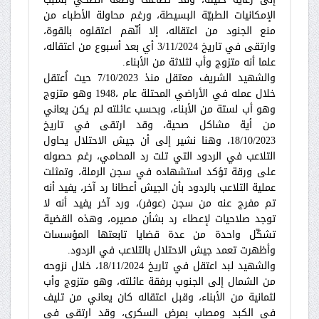
الإمكانيات الطبيّة البسيطة، ورغم محاولة الأطباء من
منع الجنود من اعتقاله، إلا أنّهم اعتقلوه بالقوة،
وارتقى في تاريخ 3/11/2024 أي بعد أسبوع من اعتقاله،
علما أنه متزوج وأب لثلاثة من الأبناء.
والشهيد الشريف معتقل منذ 7/10/2023 حيث اُعتقل
خلال عمله في الأراضي المحتلة عام ،1948 وهو متزوج
وهو أب لستة من الأبناء، وبحسب عائلته لم يكن يعاني
من أية مشاكل صحية، وقد ارتقى في تاريخ
18/10/2023، وهنا نشير إلى أن جيش الاحتلال يحاول
التلاعب في الردود التي تلت رد المحامي، رغم حصوله
على ورقة تؤكد استشهاده في سجن الرملة، وتمثلت
عملية التلاعب بالردود بأن الجيش أعطانا رد آخر، يفيد أنه
تم مفرج عنه من سجن (عوفر)، ورد آخر يفيد أنه لا
توجد صلاحيات لإعطاء رد بشأن مصيره، وهذه القضية
تشكّل واحدة من عدة قضايا تابعتها المؤسسات
وأظهرت تعمد جيش الاحتلال بالتلاعب في الردود.
والشهيد لبد اعتقل في تاريخ 18/11/2024، خلال نزوحه
من الشمال إلى الجنوب برفقة عائلته، وهو متزوج وأب
لثمانية من الأبناء، وقبل اعتقاله كان يعاني من تليف
في الكبد ومصاب بمرض السكري، وقد ارتقى في