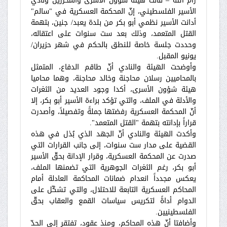
رام الله – قالت هيئة شؤون الأسرى والمحررين ونادي
الأسير الفلسطيني، إنّ المحكمة العسكرية في "سالم"
أدانت الأسير نظمي أبو بكر من بلدة يعبد/ جنين، بتهمة
القتل المتعمد، وذلك بعد ست سنوات على اعتقاله،
وحددت جلسة خاصة للنطق بالحكم في شهر حزيران/
يونيو المقبل.
وأوضحت الهيئة والنادي أنّ طاقم الدفاع، المتمثل
بالمحاميين رسلان محاجنة وخالد محاجنة، وهما محاميا
هيئة شؤون الأسرى، أكدا وجود العديد من الثغرات
والأدلة في الملف، والتي تؤكد براءة الأسير أبو بكر، إلا
أنّ المحكمة العسكرية رفضتها جملةً وتفصيلاً، وأصدرت
قراراً بإدانته بتهمة "القتل المتعمد".
وأكدت الهيئة والنادي أنّ الجهد الذي بُذل في هذه
القضية على مدار ست سنوات، إلى جانب القرارات التي
صدرت عن المحكمة العسكرية، وقرار الإدانة بحقّ الأسير
أبو بكر، رغم الثغرات الجوهرية التي تضمنها الملف،
يعكس مجدداً انعدام ضمانات المحاكمة العادلة أمام
المحاكم العسكرية التابعة للاحتلال، والتي تشكّل على
الدوام أداةً لتكريس سياسات القمع والعقاب بحقّ
الفلسطينيين.
وأضافتا أنّ هذه المحاكم، ومنذ عقود، تفتقر إلى الحدّ