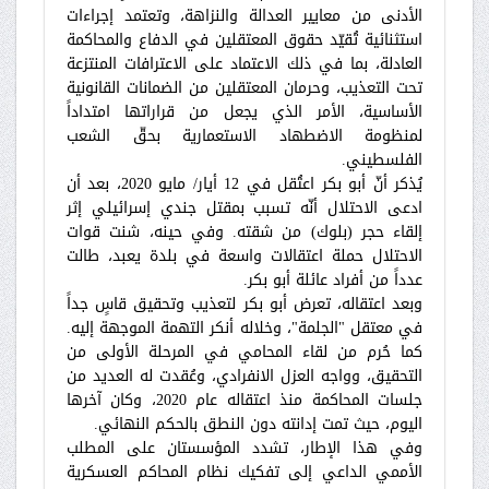
الأدنى من معايير العدالة والنزاهة، وتعتمد إجراءات
استثنائية تُقيّد حقوق المعتقلين في الدفاع والمحاكمة
العادلة، بما في ذلك الاعتماد على الاعترافات المنتزعة
تحت التعذيب، وحرمان المعتقلين من الضمانات القانونية
الأساسية، الأمر الذي يجعل من قراراتها امتداداً
لمنظومة الاضطهاد الاستعمارية بحقّ الشعب
الفلسطيني.
يُذكر أنّ أبو بكر اعتُقل في 12 أيار/ مايو 2020، بعد أن
ادعى الاحتلال أنّه تسبب بمقتل جندي إسرائيلي إثر
إلقاء حجر (بلوك) من شقته. وفي حينه، شنت قوات
الاحتلال حملة اعتقالات واسعة في بلدة يعبد، طالت
عدداً من أفراد عائلة أبو بكر.
وبعد اعتقاله، تعرض أبو بكر لتعذيب وتحقيق قاسٍ جداً
في معتقل "الجلمة"، وخلاله أنكر التهمة الموجهة إليه.
كما حُرم من لقاء المحامي في المرحلة الأولى من
التحقيق، وواجه العزل الانفرادي، وعُقدت له العديد من
جلسات المحاكمة منذ اعتقاله عام 2020، وكان آخرها
اليوم، حيث تمت إدانته دون النطق بالحكم النهائي.
وفي هذا الإطار، تشدد المؤسستان على المطلب
الأممي الداعي إلى تفكيك نظام المحاكم العسكرية