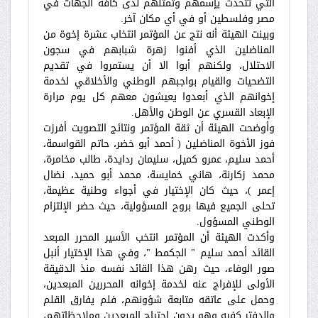
التي تتحدث يإسمهم وتمثلهم لدى كافة الجهات في
مصر وفلسطين أو في أي مكان آخر.
وبينت الهيئة أنه نتج عن المؤتمر انتخاب عشرة إخوة من
المناضلين الذي أفنوا زهرة شبابهم في سجون
الاحتلال، ولكنهم أبوا الا أن يستمروا في تقديم
التضحيات والقيام بواجبهم الوطني والأخلاقي لخدمة
إخوانهم الذي أبعدوا يعيشون معهم كل يوم مرارة
الإبعاد القسري عن الوطن والأهل.
وأوضحت الهيئة أن ثقة المؤتمر ونتائج التصويت أفرزت
فوز الأخوة المناضلين ( أحمد أبو خضر، حاتم القواسمة،
أحمد سليم، عمرو كميل، سليمان ردايدة، طالب مخامرة،
محمد زكارنة، هاني خمايسة، محمد أبو حميد، نضال
إعمر )، حيث كان الإختيار في أجواء وطنية عظيمة،
تحلى الجميع فيها بروح المسؤولية، حيث حضر الإلتزام
الوطني المسؤول.
وأكدت الهيئة أن المؤتمر انتخب الأسير المحرر المبعد
القائد أحمد سليم " الجكمط "، وفي هذا الإختيار أنبل
صور الوفاء، حيث رهن هذا القائد نفسه منذ الدقيقة
الأولى للإفراج عنه لخدمة إخوانه المحررين المبعدين،
وحمل على عاتقه متابعة شؤونهم، فلم يفارق القلم
والدفتر كفيه وهو يدون احتياج المبعدين وملاحظاتهم،