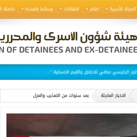
الحركة الأسيرة
اعلام
انتهاكات
وسائط متعددة
حاضنة ال
ق الاسيرات في سجن "الدامون"
الاخبار العاجلة
بعد سنوات من التعذيب والعزل
والمحاكمة، ورغم وجود ثغرات جوهرية في
الملف: الاحتلال "يدين" الأسير نظمي أبو
بكر من بلدة يعبد