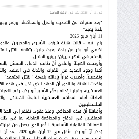
في
11 أيار 2026
. نشر في
الاخبار العاجلة
*بعد سنوات من التعذيب والعزل والمحاكمة، ورغم وجود
بلدة يعبد*
11 أيار/ مايو 2026
رام الله – قالت هيئة شؤون الأسرى والمحررين ونادي
نظمي أبو بكر من بلدة يعبد/ جنين، بتهمة القتل ال
بالحكم في شهر حزيران/ يونيو المقبل.
وأوضحت الهيئة والنادي أنّ طاقم الدفاع، المتمثل بال
أكدا وجود العديد من الثغرات والأدلة في الملف، والتي
وتفصيلاً، وأصدرت قراراً بإدانته بتهمة "القتل المتعمد".
وأكدت الهيئة والنادي أنّ الجهد الذي بُذل في هذه ا
العسكرية، وقرار الإدانة بحقّ الأسير أبو بكر، رغم الث
العادلة أمام المحاكم العسكرية التابعة للاحتلال، 
الفلسطينيين.
وأضافتا أنّ هذه المحاكم، ومنذ عقود، تفتقر إلى الحدّ ال
المعتقلين في الدفاع والمحاكمة العادلة، بما في ذلك ا
الضمانات القانونية الأساسية، الأمر الذي يجعل من قرارا
يُذكر أنّ أبو ب
شقته. وفي حينه، شنت قوات الاحتلال حملة اعتقالات واسع