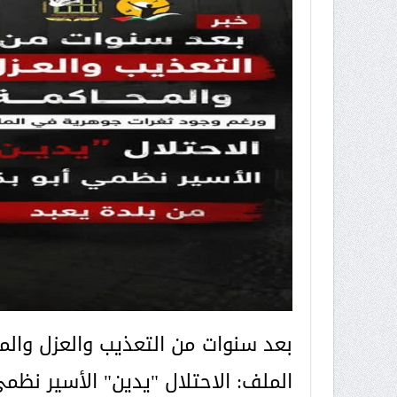
بعد سنوات من التعذيب والعزل والم
الملف: الاحتلال "يدين" الأسير نظمي