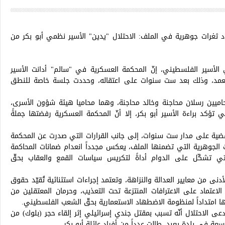
 ثغرات جوهرية في الملف: الاحتلال "يدين" الأسير نظمي أبو بكر من
 الأسير الفلسطيني، إنّ المحكمة العسكرية في "سالم" أدانت الأسير
متعمد، وذلك بعد ست سنوات على اعتقاله، وحددت جلسة خاصة للنطق
محاميين رسلان محاجنة وخالد محاجنة، وهما محاميا هيئة شؤون الأسرى،
 تؤكد براءة الأسير أبو بكر، إلا أنّ المحكمة العسكرية رفضتها جملةً
لقضية على مدار ست سنوات، إلى جانب القرارات التي صدرت عن المحكمة
غرات الجوهرية التي تضمنها الملف، يعكس مجدداً انعدام ضمانات المحاكمة
والتي تشكّل على الدوام أداةً لتكريس سياسات القمع والعقاب بحقّ
أدنى من معايير العدالة والنزاهة، وتعتمد إجراءات استثنائية تُقيّد حقوق
لاعتماد على الاعترافات المنتزعة تحت التعذيب، وحرمان المعتقلين من
تها امتداداً لمنظومة الاضطهاد الاستعمارية بحقّ الشعب الفلسطيني.
كر اعتُقل في 12 أيار/ مايو 2020، بعد أن ادعى الاحتلال أنّه تسبب بمقتل جندي إسرائيلي إثر إلقاء حجر (بلوك) من
ة في بلدة يعبد، طالت عدداً من أفراد عائلة أبو بكر.