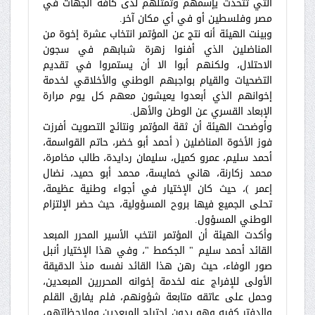
التي تتحدث يإسمهم وتمثلهم لدى كافة الجهات في
مصر وفلسطين أو في أي مكان آخر.
وبينت الهيئة أنه نتج عن المؤتمر انتخاب عشرة إخوة من
المناضلين الذي أفنوا زهرة شبابهم في سجون
الاحتلال، ولكنهم أبوا الا أن يستمروا في تقديم
التضحيات والقيام بواجبهم الوطني والأخلاقي لخدمة
إخوانهم الذي أبعدوا يعيشون معهم كل يوم مرارة
الإبعاد القسري عن الوطن والأهل.
وأوضحت الهيئة أن ثقة المؤتمر ونتائج التصويت أفرزت
فوز الأخوة المناضلين ( أحمد أبو خضر، حاتم القواسمة،
أحمد سليم، عمرو كميل، سليمان ردايدة، طالب مخامرة،
محمد زكارنة، هاني خمايسة، محمد أبو حميد، نضال
إعمر )، حيث كان الإختيار في أجواء وطنية عظيمة،
تحلى الجميع فيها بروح المسؤولية، حيث حضر الإلتزام
الوطني المسؤول.
وأكدت الهيئة أن المؤتمر انتخب الأسير المحرر المبعد
القائد أحمد سليم " الجكمط "، وفي هذا الإختيار أنبل
صور الوفاء، حيث رهن هذا القائد نفسه منذ الدقيقة
الأولى للإفراج عنه لخدمة إخوانه المحررين المبعدين،
وحمل على عاتقه متابعة شؤونهم، فلم يفارق القلم
والدفتر كفيه وهو يدون احتياج المبعدين وملاحظاتهم،