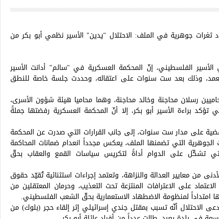
 ثغرات جوهرية في الملف: الاحتلال "يدين" الأسير نظمي أبو بكر من
 الأسير الفلسطيني، إنّ المحكمة العسكرية في "سالم" أدانت الأسير
متعمد، وذلك بعد ست سنوات على اعتقاله، وحددت جلسة خاصة للنطق
محاميين رسلان محاجنة وخالد محاجنة، وهما محاميا هيئة شؤون الأسرى،
 تؤكد براءة الأسير أبو بكر، إلا أنّ المحكمة العسكرية رفضتها جملةً
لقضية على مدار ست سنوات، إلى جانب القرارات التي صدرت عن المحكمة
غرات الجوهرية التي تضمنها الملف، يعكس مجدداً انعدام ضمانات المحاكمة
والتي تشكّل على الدوام أداةً لتكريس سياسات القمع والعقاب بحقّ
أدنى من معايير العدالة والنزاهة، وتعتمد إجراءات استثنائية تُقيّد حقوق
لاعتماد على الاعترافات المنتزعة تحت التعذيب، وحرمان المعتقلين من
تها امتداداً لمنظومة الاضطهاد الاستعمارية بحقّ الشعب الفلسطيني.
كر اعتُقل في 12 أيار/ مايو 2020، بعد أن ادعى الاحتلال أنّه تسبب بمقتل جندي إسرائيلي إثر إلقاء حجر (بلوك) من
ة في بلدة يعبد، طالت عدداً من أفراد عائلة أبو بكر.