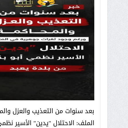
بعد سنوات من التعذيب والعزل والم
الملف: الاحتلال "يدين" الأسير نظمي