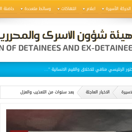
الحركة الأسيرة
اعلام
انتهاكات
وسائط متعددة
حاضنة ال
ق الاسيرات في سجن "الدامون"
اسيرة
الاخبار العاجلة
بعد سنوات من التعذيب والعزل
والمحاكمة، ورغم وجود ثغرات جوهرية
في الملف: الاحتلال "يدين" الأسير
نظمي أبو بكر من بلدة يعبد