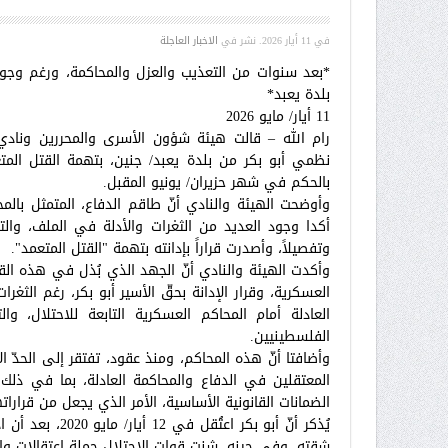
في
11 أيار 2026
. نشر في
الاخبار العاجلة
*بعد سنوات من التعذيب والعزل والمحاكمة، ورغم وجود
بلدة يعبد*
11 أيار/ مايو 2026
رام الله – قالت هيئة شؤون الأسرى والمحررين ونادي
نظمي أبو بكر من بلدة يعبد/ جنين، بتهمة القتل ال
بالحكم في شهر حزيران/ يونيو المقبل.
وأوضحت الهيئة والنادي أنّ طاقم الدفاع، المتمثل بال
أكدا وجود العديد من الثغرات والأدلة في الملف، والتي
وتفصيلاً، وأصدرت قراراً بإدانته بتهمة "القتل المتعمد".
وأكدت الهيئة والنادي أنّ الجهد الذي بُذل في هذه ا
العسكرية، وقرار الإدانة بحقّ الأسير أبو بكر، رغم الث
العادلة أمام المحاكم العسكرية التابعة للاحتلال، 
الفلسطينيين.
وأضافتا أنّ هذه المحاكم، ومنذ عقود، تفتقر إلى الحدّ ال
المعتقلين في الدفاع والمحاكمة العادلة، بما في ذلك ا
الضمانات القانونية الأساسية، الأمر الذي يجعل من قرارا
يُذكر أنّ أبو ب
شقته. وفي حينه، شنت قوات الاحتلال حملة اعتقالات واسع