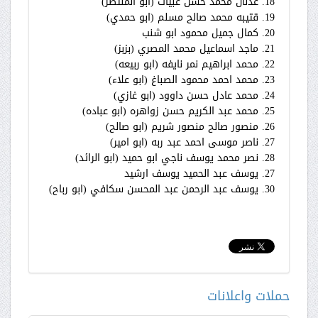
18. عدنان محمد حسن عبيات (ابو المنتصر)
19. قتيبه محمد صالح مسلم (ابو حمدي)
20. كمال جميل محمود ابو شنب
21. ماجد اسماعيل محمد المصري (بزبز)
22. محمد ابراهيم نمر نايفه (ابو ربيعه)
23. محمد احمد محمود الصباغ (ابو علاء)
24. محمد عادل حسن داوود (ابو غازي)
25. محمد عبد الكريم حسن زواهره (ابو عباده)
26. منصور صالح منصور شريم (ابو صالح)
27. ناصر موسى احمد عبد ربه (ابو امير)
28. نصر محمد يوسف ناجي ابو حميد (ابو الرائد)
27. يوسف عبد الحميد يوسف ارشيد
30. يوسف عبد الرحمن عبد المحسن سكافي (ابو رباح)
حملات واعلانات