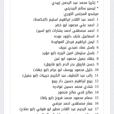
* زكريا محمد عبد الرحمن زبيدي
* تيسير سالم البرديني
مرشحو المجلس الثوري:
1. احمد عبد القادر ابراهيم اسليم (الجكمط)
2. احمد علي محمود ابو خضر
3. احمد مصطفى احمد بشارات (ابو اسير)
4. اسماعيل عارف داوود عوده
5. ايمن ابراهيم فرحان العواودة
6. باسل عماد صبحي عريف
7. باسل سليمان امين البزره (ابو مؤيد
8. جهاد جميل محمود ابو غبن
9. حسن فاروق بحر الدم (ابو فاروق)
10. خليل محمود يوسف ابو عرام (ابو جهاد)
11. راتب عبد اللطيف عبد الكريم حريبات (ابو جميل)
12. ربيع ابراهيم حسين دار ربيع
13. شادي محمد حسين غوادره
14. صالح قني صالح منصور
15. عصام محمود محمد فروخ (ابو يافا)
16. عمار مصطفى احمد مرضي
17. عبد الرحيم عبد القادر مطير ابو هولي (ابو صلاح)