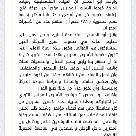
وأوضح أبو الحمص أن القيادة الفلسطينية وقيادة
الحركة كرموا الأسرى المحررين مؤخراً من حركة فتح،
بإعتماد عضوية كل من أمضى ( ٢٠ عاماً فأكثر )، مما
سمح بعضوية ( ٣٨٨ عضواً )، منهم عدد من الأسيرات
المحررات.
وقال أبو الحمص " منذ عدة أسابيع ونحن نعمل على
تنظيم الحالة في صفوف أسرى الحركة الذين
سيشاركون في المؤتمر، وكون هذه المرة الأولى التي
تكون عضوية الأسرى المحررين بهذا العدد الكبير، كان لا
بد أن نظهر بما يليق بحجم النضال والتضحيات لمئات
وآلاف السنين التي حرقت داخل السجون والمعتقلات،
وأن نحمل الوفاء لمن تركناهم خلفنا من اخوة صابرين،
وأن نعكس ثقافتنا وانتمائنا والتزامنا بقيادة الحركة
ورئيسها، وأن نكون جزءاً من حالة صنع القرار ".
وأضاف أبو الحمص " مرشحو الأسرى للمجلس الثوري
تم اختيارهم بمعادلة نسبية لعدد الأسرى المحررين من
كل محافظة ممن هم أعضاء مؤتمر، وشهد ذلك تمثيل
كافة المحافظات دون استثناء من الضفة الغربية وغزة
والقدس، كما ضمت قائمة المرشحين تناغم وتكامل بين
المحررين داخل الوطن والمبعدين في العاصمة المصرية
القاهرة ".