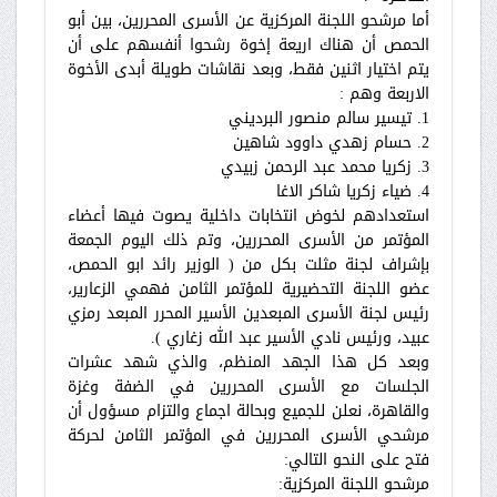
أما مرشحو اللجنة المركزية عن الأسرى المحررين، بين أبو
الحمص أن هناك اريعة إخوة رشحوا أنفسهم على أن
يتم اختيار اثنين فقط، وبعد نقاشات طويلة أبدى الأخوة
الاربعة وهم :
1. تيسير سالم منصور البرديني
2. حسام زهدي داوود شاهين
3. زكريا محمد عبد الرحمن زبيدي
4. ضياء زكريا شاكر الاغا
استعدادهم لخوض انتخابات داخلية يصوت فيها أعضاء
المؤتمر من الأسرى المحررين، وتم ذلك اليوم الجمعة
بإشراف لجنة مثلت بكل من ( الوزير رائد ابو الحمص،
عضو اللجنة التحضيرية للمؤتمر الثامن فهمي الزعارير،
رئيس لجنة الأسرى المبعدين الأسير المحرر المبعد رمزي
عبيد، ورئيس نادي الأسير عبد الله زغاري ).
وبعد كل هذا الجهد المنظم، والذي شهد عشرات
الجلسات مع الأسرى المحررين في الضفة وغزة
والقاهرة، نعلن للجميع وبحالة اجماع والتزام مسؤول أن
مرشحي الأسرى المحررين في المؤتمر الثامن لحركة
فتح على النحو التالي:
مرشحو اللجنة المركزية: