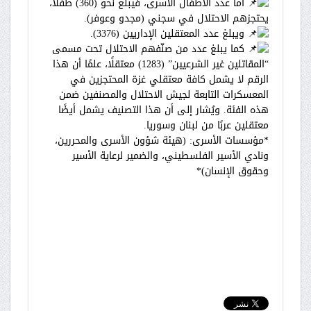
أما عدد الأطفال الأسرى، فيبلغ نحو (360) طفلًا،
يحتجزهم الاحتلال في سجني (مجدو وعوفر).
ويبلغ عدد المعتقلين الإداريين (3376).
كما يبلغ عدد من صنّفهم الاحتلال تحت مسمى
“المقاتلين غير الشرعيين” (1283) معتقلًا، علمًا أن هذا
الرقم لا يشمل كافة معتقلي غزة المحتجزين في
المعسكرات التابعة لجيش الاحتلال والمصنفين ضمن
هذه الفئة. ويُشار إلى أن هذا التصنيف يشمل أيضًا
معتقلين عربًا من لبنان وسوريا.
*مؤسسات الأسرى: (هيئة شؤون الأسرى والمحررين،
ونادي الأسير الفلسطيني، والضمير لرعاية الأسير
وحقوق الإنسان)*