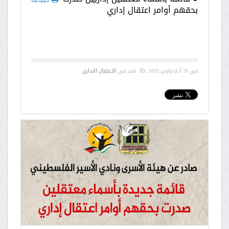
بحقهم أوامر اعتقال إداري
في
18 آذار/مارس 2025
.
نشر في
الاعتقال الاداري