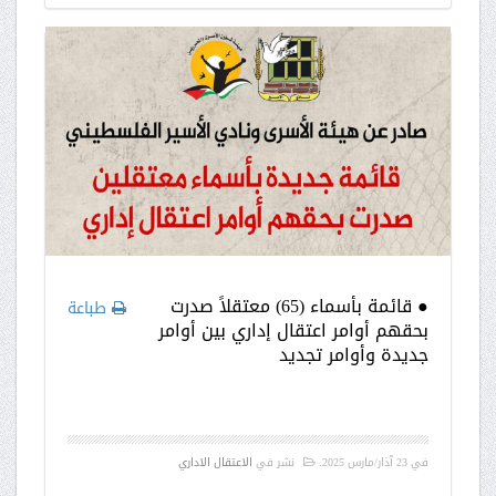
● قائمة بأسماء (65) معتقلاً صدرت
طباعة
بحقهم أوامر اعتقال إداري بين أوامر
جديدة وأوامر تجديد
في
23 آذار/مارس 2025
.
نشر في
الاعتقال الاداري