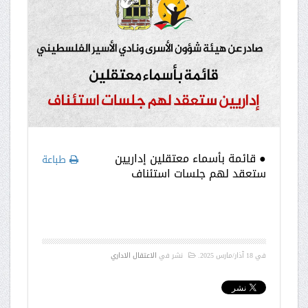
● قائمة بأسماء معتقلين إداريين
طباعة
ستعقد لهم جلسات استئناف
في
18 آذار/مارس 2025
.
نشر في
الاعتقال الاداري