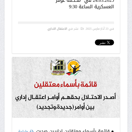
24.03.2025 في "محكمة عوفر"
العسكرية الساعة 9:30
في
23 آذار/مارس 2025
.
نشر في
الاعتقال الاداري
● قائمة بأسماء معتقلين إداريين صدرت
طباعة