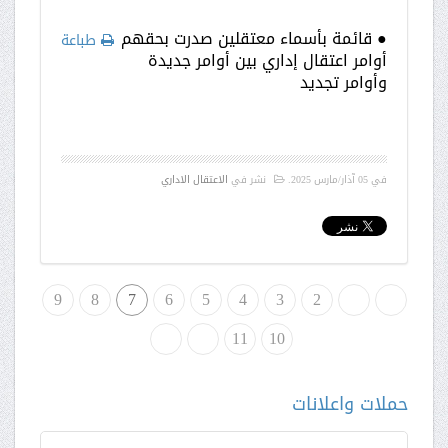
● قائمة بأسماء معتقلين صدرت بحقهم
طباعة
أوامر اعتقال إداري بين أوامر جديدة
وأوامر تجديد
في
05 آذار/مارس 2025
.
نشر في
الاعتقال الاداري
لبداية
«
2
3
4
5
6
7
8
9
10
»
11
النهاية
حملات واعلانات