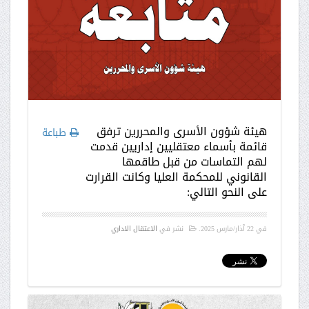
هيئة شؤون الأسرى والمحررين ترفق
طباعة
قائمة بأسماء معتقليين إداريين قدمت
لهم التماسات من قبل طاقمها
القانوني للمحكمة العليا وكانت القرارت
على النحو التالي:
في
22 آذار/مارس 2025
.
نشر في
الاعتقال الاداري