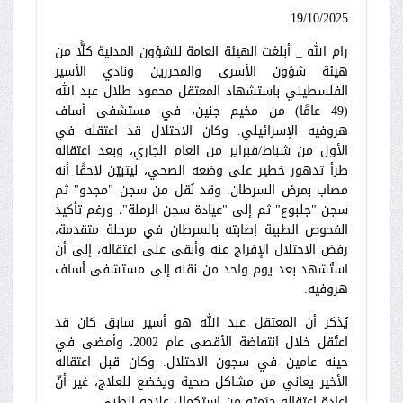
19/10/2025
رام الله _ أبلغت الهيئة العامة للشؤون المدنية كلًّا من
هيئة شؤون الأسرى والمحررين ونادي الأسير
الفلسطيني باستشهاد المعتقل محمود طلال عبد الله
(49 عامًا) من مخيم جنين، في مستشفى أساف
هروفيه الإسرائيلي. وكان الاحتلال قد اعتقله في
الأول من شباط/فبراير من العام الجاري، وبعد اعتقاله
طرأ تدهور خطير على وضعه الصحي، ليتبيّن لاحقًا أنه
مصاب بمرض السرطان. وقد نُقل من سجن "مجدو" ثم
سجن "جلبوع" ثم إلى "عيادة سجن الرملة"، ورغم تأكيد
الفحوص الطبية إصابته بالسرطان في مرحلة متقدمة،
رفض الاحتلال الإفراج عنه وأبقى على اعتقاله، إلى أن
استُشهد بعد يوم واحد من نقله إلى مستشفى أساف
هروفيه.
يُذكر أن المعتقل عبد الله هو أسير سابق كان قد
اعتُقل خلال انتفاضة الأقصى عام 2002، وأمضى في
حينه عامين في سجون الاحتلال. وكان قبل اعتقاله
الأخير يعاني من مشاكل صحية ويخضع للعلاج، غير أنّ
إعادة اعتقاله حرَمته من استكمال علاجه الطبي.