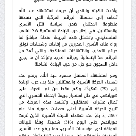
وأكدت الهيئة والنادي أن جريمة استشهاد عبد الله
تُضاف إلى سلسلة الجرائم المركّبة التي تنفذها
منظومة الاحتلال ضمن سياسة قتل الأسرى
والمعتقلين، في إطار حرب الإبادة المستمرة ضدّ الشعب
الفلسطيني. وتشكل هذه الجريمة امتدادًا مباشرًا لما
رواه مئات الأسرى المحررين من إفادات وشهادات توثق
جرائم التعذيب والانتهاكات الممنهجة، والتي تُعدّ من
الجرائم ضدّ الإنسانية وجرائم الحرب، وتؤكد أن ما يجري
داخل السجون هو جزء من حرب الإبادة الشاملة.
ومع استشهاد المعتقل محمود عبد الله، يرتفع عدد
شهداء الحركة الأسيرة والمعتقلين منذ بدء حرب الإبادة
إلى (79) شهيدًا، وهم فقط من تم التعرف على
هوياتهم، في ظل استمرار جريمة الإخفاء القسري التي
تطال عشرات المعتقلين. وتشهد هذه المرحلة من
تاريخ الحركة الأسيرة أعلى معدلات دموية منذ عام
1967، إذ بلغ عدد شهداء الحركة الأسيرة الذين عُرفت
هوياتهم حتى اليوم (316) شهيدًا، وفقًا للبيانات
الموثقة لدى مؤسسات الأسرى، مما يرفع عدد الأسرى
المحتجزة جثامينهم قبل وبعد الحرب (87) جثمان، منهم