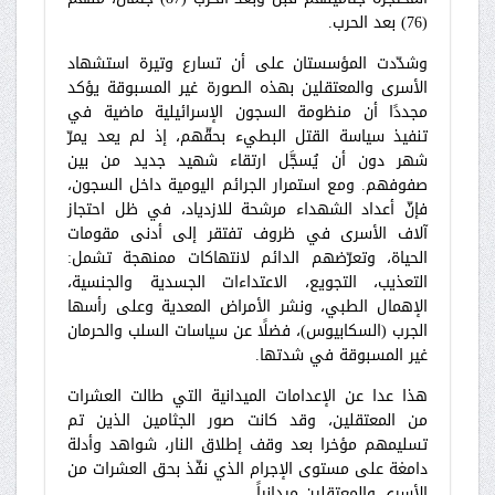
(76) بعد الحرب.
وشدّدت المؤسستان على أن تسارع وتيرة استشهاد
الأسرى والمعتقلين بهذه الصورة غير المسبوقة يؤكد
مجددًا أن منظومة السجون الإسرائيلية ماضية في
تنفيذ سياسة القتل البطيء بحقّهم، إذ لم يعد يمرّ
شهر دون أن يُسجَّل ارتقاء شهيد جديد من بين
صفوفهم. ومع استمرار الجرائم اليومية داخل السجون،
فإنّ أعداد الشهداء مرشحة للازدياد، في ظل احتجاز
آلاف الأسرى في ظروف تفتقر إلى أدنى مقومات
الحياة، وتعرّضهم الدائم لانتهاكات ممنهجة تشمل:
التعذيب، التجويع، الاعتداءات الجسدية والجنسية،
الإهمال الطبي، ونشر الأمراض المعدية وعلى رأسها
الجرب (السكابيوس)، فضلًا عن سياسات السلب والحرمان
غير المسبوقة في شدتها.
هذا عدا عن الإعدامات الميدانية التي طالت العشرات
من المعتقلين، وقد كانت صور الجثامين الذين تم
تسليمهم مؤخرا بعد وقف إطلاق النار، شواهد وأدلة
دامغة على مستوى الإجرام الذي نفّذ بحق العشرات من
الأسرى والمعتقلين ميدانياً.