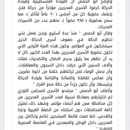
وأوضح أبو الحمص أن القيادة الفلسطينية وقيادة
الحركة كرموا الأسرى المحررين مؤخراً من حركة فتح،
بإعتماد عضوية كل من أمضى ( ٢٠ عاماً فأكثر )، مما
سمح بعضوية ( ٣٨٨ عضواً )، منهم عدد من الأسيرات
المحررات.
وقال أبو الحمص " منذ عدة أسابيع ونحن نعمل على
تنظيم الحالة في صفوف أسرى الحركة الذين
سيشاركون في المؤتمر، وكون هذه المرة الأولى التي
تكون عضوية الأسرى المحررين بهذا العدد الكبير، كان لا
بد أن نظهر بما يليق بحجم النضال والتضحيات لمئات
وآلاف السنين التي حرقت داخل السجون والمعتقلات،
وأن نحمل الوفاء لمن تركناهم خلفنا من اخوة صابرين،
وأن نعكس ثقافتنا وانتمائنا والتزامنا بقيادة الحركة
ورئيسها، وأن نكون جزءاً من حالة صنع القرار ".
وأضاف أبو الحمص " مرشحو الأسرى للمجلس الثوري
تم اختيارهم بمعادلة نسبية لعدد الأسرى المحررين من
كل محافظة ممن هم أعضاء مؤتمر، وشهد ذلك تمثيل
كافة المحافظات دون استثناء من الضفة الغربية وغزة
والقدس، كما ضمت قائمة المرشحين تناغم وتكامل بين
المحررين داخل الوطن والمبعدين في العاصمة المصرية
القاهرة ".