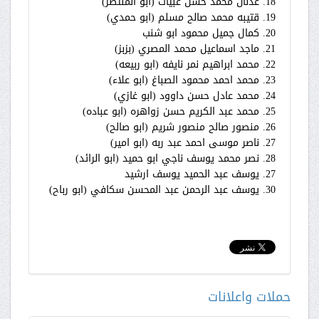
18. عدنان محمد حسن عبيات (ابو المنتصر)
19. قتيبه محمد صالح مسلم (ابو حمدي)
20. كمال جميل محمود ابو شنب
21. ماجد اسماعيل محمد المصري (بزبز)
22. محمد ابراهيم نمر نايفه (ابو ربيعه)
23. محمد احمد محمود الصباغ (ابو علاء)
24. محمد عادل حسن داوود (ابو غازي)
25. محمد عبد الكريم حسن زواهره (ابو عباده)
26. منصور صالح منصور شريم (ابو صالح)
27. ناصر موسى احمد عبد ربه (ابو امير)
28. نصر محمد يوسف ناجي ابو حميد (ابو الرائد)
27. يوسف عبد الحميد يوسف ارشيد
30. يوسف عبد الرحمن عبد المحسن سكافي (ابو رباح)
حملات واعلانات