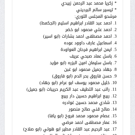
* زكريا محمد عبد الرحمن زبيدي
* تيسير سالم البرديني
مرشحو المجلس الثوري:
1. احمد عبد القادر ابراهيم اسليم (الجكمط)
2. احمد علي محمود ابو خضر
3. احمد مصطفى احمد بشارات (ابو اسير)
4. اسماعيل عارف داوود عوده
5. ايمن ابراهيم فرحان العواودة
6. باسل عماد صبحي عريف
7. باسل سليمان امين البزره (ابو مؤيد
8. جهاد جميل محمود ابو غبن
9. حسن فاروق بحر الدم (ابو فاروق)
10. خليل محمود يوسف ابو عرام (ابو جهاد)
11. راتب عبد اللطيف عبد الكريم حريبات (ابو جميل)
12. ربيع ابراهيم حسين دار ربيع
13. شادي محمد حسين غوادره
14. صالح قني صالح منصور
15. عصام محمود محمد فروخ (ابو يافا)
16. عمار مصطفى احمد مرضي
17. عبد الرحيم عبد القادر مطير ابو هولي (ابو صلاح)