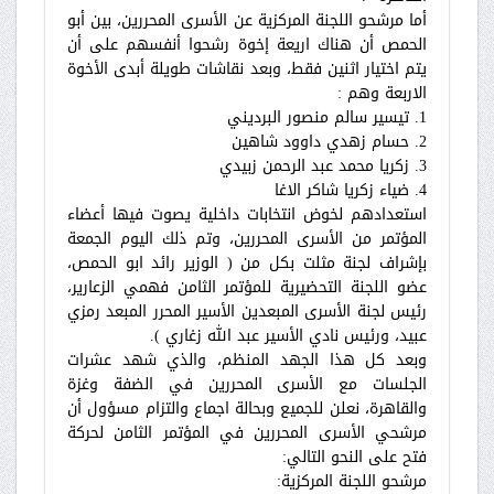
أما مرشحو اللجنة المركزية عن الأسرى المحررين، بين أبو
الحمص أن هناك اريعة إخوة رشحوا أنفسهم على أن
يتم اختيار اثنين فقط، وبعد نقاشات طويلة أبدى الأخوة
الاربعة وهم :
1. تيسير سالم منصور البرديني
2. حسام زهدي داوود شاهين
3. زكريا محمد عبد الرحمن زبيدي
4. ضياء زكريا شاكر الاغا
استعدادهم لخوض انتخابات داخلية يصوت فيها أعضاء
المؤتمر من الأسرى المحررين، وتم ذلك اليوم الجمعة
بإشراف لجنة مثلت بكل من ( الوزير رائد ابو الحمص،
عضو اللجنة التحضيرية للمؤتمر الثامن فهمي الزعارير،
رئيس لجنة الأسرى المبعدين الأسير المحرر المبعد رمزي
عبيد، ورئيس نادي الأسير عبد الله زغاري ).
وبعد كل هذا الجهد المنظم، والذي شهد عشرات
الجلسات مع الأسرى المحررين في الضفة وغزة
والقاهرة، نعلن للجميع وبحالة اجماع والتزام مسؤول أن
مرشحي الأسرى المحررين في المؤتمر الثامن لحركة
فتح على النحو التالي:
مرشحو اللجنة المركزية: