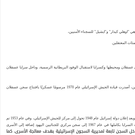
 "اوهلي كيدار" و"ايشيل" للسجناء الأمنيين،
ئات المعتقلين.
 عسقلان ومحيطها وكسرايا لاستقبال الوفود البريطانية الرسمية، وداخل سرايا عسقلان
وبعد هزيمة 1967 وتصاعد المقاومة الفلسطينية وازدياد عدد المعتقلين، أصدرت قيادة الجيش الإسرائيلي عام 1970 مرسومًا عسكريًا بافتتاح سجن عسقلان
أنشئ سرايا الرملة عام 1934 إبان الانتداب البريطاني على فلسطين، وبعد إعلان دولة إسرائيل عام 1948 تحول إلى مركز للجيش الإسرائيلي، وفي عام 1953 تم
تخصيص جزء من السرايا كسجن للفدائيين الفلسطينيين، ثم حولت السرايا بكاملها في عام 1967 إلى سجن مركزي للجنائيين اليهود إضافة إلى الأسرى
لسجن تابعة لمديرية السجون الإسرائيلية بهدف معالجة الأسرى، كما