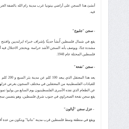
أنشئ هذا السجن على أراضي بيتونيا غرب مدينة رام الله بالضفة الغربي
فيه
.
- سجن "جلبوع
"
مشددة جدًا، ويوصف بأنه السجن الأشد حراسة
.
ويحتجز الاحتلال فيه
فلسطين المحتلة عام 1948
.
- سجن "نفحة
"
يعد هذا ا
للقيادات الفلسطينية من المعتقلين في مختلف السجون بغرض عزلهم
عن الطعام الذي نفذه الأسرى الفلسطينيون يوم السابع من يوليو/ تموز عام 1980 وأسفر عن استشهاد اثن
يقع سجن نفحة الصحراوي في جنوب شرق فلسطين، وهو يتضمن سجني "رامون" (ال
- عزل سجن "أيالون
"
ويقع في منطقة وسط فلسطين قرب مدينة "نتانيا" ويتكون من عدة أقسام،