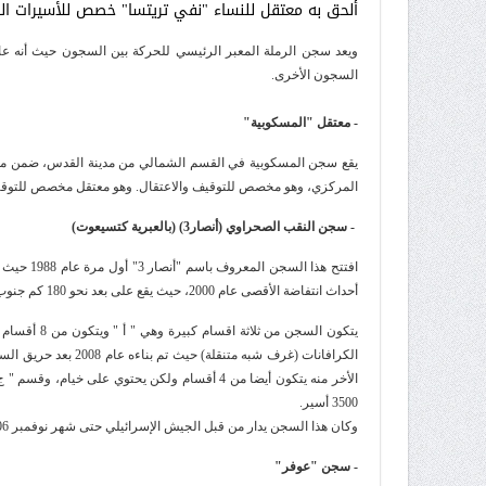
ألحق به معتقل للنساء "نفي تريتسا" خصص للأسيرات الفل
ويعد سجن الرملة المعبر الرئيسي للحركة بين السجون حيث أنه ع
السجون الأخرى.
- معتقل "المسكوبية"
يقع سجن المسكوبية في القسم الشمالي من مدينة القدس، ضمن ما
المركزي، وهو مخصص للتوقيف والاعتقال. وهو معتقل مخصص للتوقيف
- سجن النقب الصحراوي (أنصار3) (بالعبرية كتسيعوت)
أحداث انتفاضة الأقصى عام 2000، حيث يقع على بعد نحو 180 كم جنوب مدينة القدس وعلى 10 كم شرق الحدور المصرية
3500 أسير
.
وكان هذا السجن يدار من قبل الجيش الإسرائيلي حتى شهر نوفمبر 2006 إلى أن تم نقل الإدارة إلى مصلحة السجون الإسرائيلية المعروفة بالشاباص
- سجن "عوفر
"