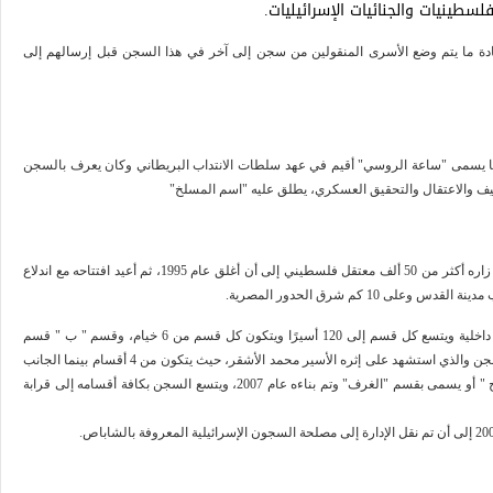
سطينيات والجنائيات الإسرائيليات.
ادة ما يتم وضع الأسرى المنقولين من سجن إلى آخر في هذا السجن قبل إرسالهم إلى
 يسمى "ساعة الروسي" أقيم في عهد سلطات الانتداب البريطاني وكان يعرف بالسجن
 والاعتقال والتحقيق العسكري، يطلق عليه "اسم المسلخ"
افتتح هذا السجن المعروف باسم "أنصار 3" أول مرة عام 1988 حيث زاره أكثر من 50 ألف معتقل فلسطيني إلى أن أغلق عام 1995، ثم أعيد افتتاحه مع اندلاع
.
يتكون السجن من ثلاثة اقسام كبيرة وهي " أ " ويتكون من 8 أقسام داخلية ويتسع كل قسم إلى 120 أسيرًا ويتكون كل قسم من 6 خيام، وقسم " ب " قسم
الكرافانات (غرف شبه متنقلة) حيث تم بناءه عام 2008 بعد حريق السجن والذي استشهد على إثره الأسير محمد الأشقر، حيث يتكون من 4 أقسام بينما الجانب
الأخر منه يتكون أيضا من 4 أقسام ولكن يحتوي على خيام، وقسم " ج " أو يسمى بقسم "الغرف" وتم بناءه عام 2007، ويتسع السجن بكافة أقسامه إلى قرابة
.