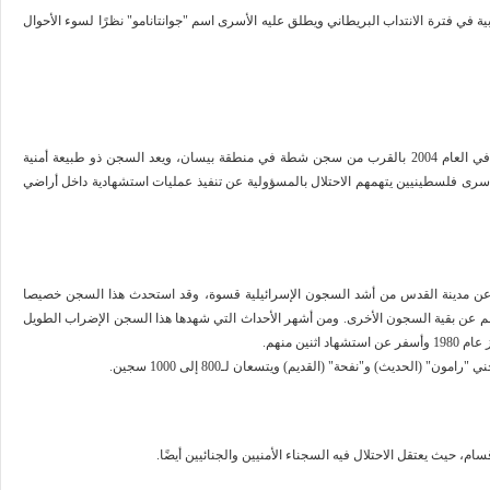
ة في فترة الانتداب البريطاني ويطلق عليه الأسرى اسم "جوانتانامو" نظرًا لسوء الأحوال
يقع في شمال فلسطين أُنشأ حديثًا بإشراف خبراء ايرلنديين وافتتح في العام 2004 بالقرب من سجن شطة في منطقة بيسان، ويعد السجن ذو طبيعة أمنية
 أسرى فلسطينيين يتهمهم الاحتلال بالمسؤولية عن تنفيذ عمليات استشهادية داخل أراضي
لمعتقل الذي يبعد 100 كلم عن مدينة بئر السبع و 200 كلم عن مدينة القدس من أشد السجون الإسرائيلية قسوة، وقد استحدث هذا السجن خصيصا
 عن بقية السجون الأخرى. ومن أشهر الأحداث التي شهدها هذا السجن الإضراب الطويل
ين منهم
.
حديث) و"نفحة" (القديم) ويتسعان لـ800 إلى 1000 سجين
.
 حيث يعتقل الاحتلال فيه السجناء الأمنيين والجنائيين أيضًا
.