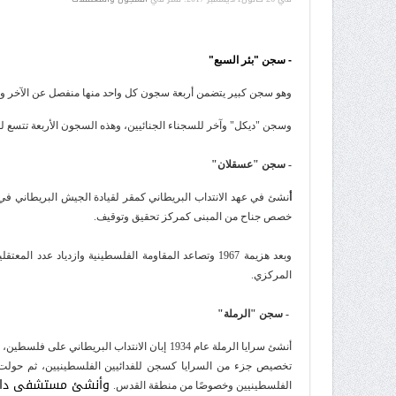
- سجن "بئر السبع"
وهو سجن كبير يتضمن أربعة سجون كل واحد منها منفصل عن الآخر وهي
وسجن "ديكل" وآخر للسجناء الجنائيين، وهذه السجون الأربعة تتسع لم
- سجن "عسقلان"
أ
نشئ في عهد الانتداب البريطاني كمقر لقيادة الجيش البريطاني في
خصص جناح من المبنى كمركز تحقيق وتوقيف.
المركزي.
- سجن "الرملة"
وأنشئ مستشفى داخل ا
الفلسطينيين وخصوصًا من منطقة القدس.