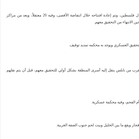
يقع على مفترق الجلمة على الطريق العام بين حيفا والناصرة شمال فلسطين، وتم إعادة افتتاحه خلال انتفاضة الأقصى، وفيه 20 معتقلاً، ويعد من مراكز
حين الانتهاء من التحقيق معهم
.
لتحقيق العسكري ويوجد به محكمه تمديد توقيف
.
قرب من نابلس ينقل إليه أسرى المنطقة بشكل أولي للتحقيق معهم، قبل أن يتم نقلهم
م الفحم، وفيه محكمة عسكرية
.
ر ويقع ما بين الخليل وبيت لحم جنوب الضفة الغربية
.