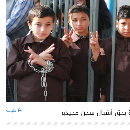
طباعة
رة بحق أشبال سجن مجيدو