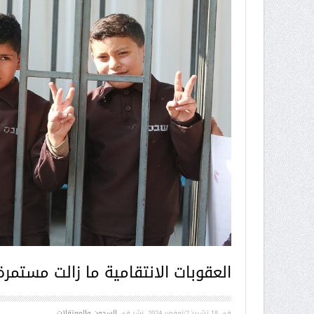
العقوبات الانتقامية ما زالت مستم
في
18 تشرين2/نوفمبر 2024
. نشر في
السجون والمعتقلات