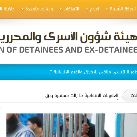
الحركة الأسيرة
اعلام
انتهاكات
وسائط متعددة
حاضنة ال
ق الاسيرات في سجن "الدامون"
لات
العقوبات الانتقامية ما زالت مستمرة بحق
أشبال سجن مجيدو