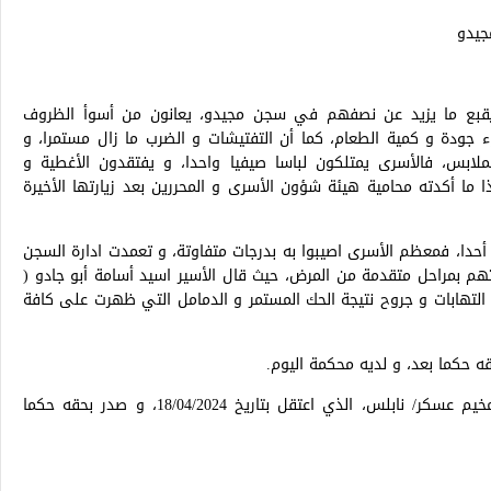
جيدو
لاجمالي للأسرى القصر قرابة 280 أسيرا، يقبع ما يزيد عن نصفهم في سجن مجيدو، يعانون من أسوأ الظروف
ء جودة و كمية الطعام، كما أن التفتيشات و الضرب ما زال مستمرا، و
لابس، فالأسرى يمتلكون لباسا صيفيا واحدا، و يفتقدون الأغطية و
ا ما أكدته محامية هيئة شؤون الأسرى و المحررين بعد زيارتها الأخيرة
دا، فمعظم الأسرى اصيبوا به بدرجات متفاوتة، و تعمدت ادارة السجن
هم بمراحل متقدمة من المرض، حيث قال الأسير اسيد أسامة أبو جادو (
من التهابات و جروح نتيجة الحك المستمر و الدمامل التي ظهرت على كافة
كما تمت زيارة الأسير منتصر اياد صقر ( 18 عام) من مخيم عسكر/ نابلس، الذي اعتقل بتاريخ 18/04/2024، و صدر بحقه حكما