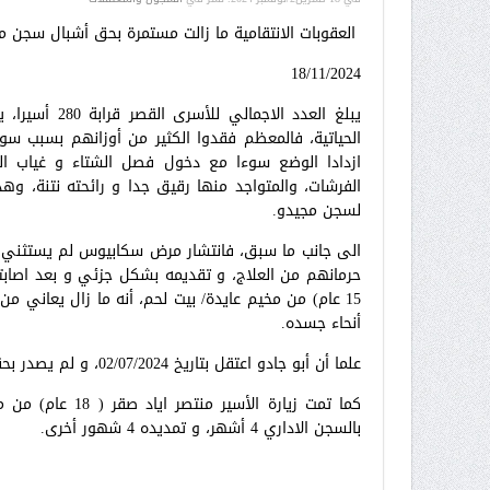
العقوبات الانتقامية ما زالت مستمرة بحق أشبال سجن م
18/11/2024
يبلغ العدد ا
الحياتية، فالمعظم فقدوا الكثير من أوزانهم بسبب سو
ازدادا الوضع سوءا مع دخول فصل الشتاء و غياب الم
الفرشات، والمتواجد منها رقيق جدا و رائحته نتنة، وهذ
لسجن مجيدو.
الى جانب ما سبق، فانتشار مرض سكابيوس لم يستثني أح
حرمانهم من العلاج، و تقديمه بشكل جزئي و بعد اصابت
15 عام) من مخيم عايدة/ بيت لحم، أنه ما زال يعاني 
أنحاء جسده.
علما أن أبو جادو اعتقل بتاريخ 02/07/2024، و لم يصدر بحقه حكما بعد، و لديه محكمة اليوم.
بالسجن الاداري 4 أشهر، و تمديده 4 شهور أخرى.