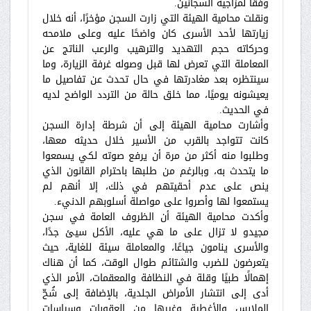
وفقًا لمزاجية السجانين.
ونقلت محامية الهيئة التي زارت السجن مؤخرًا، أنه خلال
زيارتها لأحد الأسرى كان واضحًا عليه وعلى ملامحه
وحركاته حجم التهديد والترهيب والرعب الناتج عن
المعاملة التي تعرض لها قبل وصوله غرفة الزيارة، وما
سينتظره بعد مغادرتها في حال تحدث عن تفاصيل ما
يعيشونه يوميًا، مما خلق حالة من التردد الواضح لديه
في الحديث.
وأشارت محامية الهيئة إلى أن شرطة إدارة السجن
كانت تتواجد بالقرب من الأسير خلال حديثه معها،
وطلبوا منه أكثر من مرة أن يرفع صوته لكي يسمعوا
ما يتحدث به، وبالرغم من طلبها باحترام القانون الذي
ينص على عدم أحقيتهم في ذلك، إلا أنهم لم
يستمعوا لها وأصروا على مواصلة أسلوبهم الدنيء.
وأكدت محامية الهيئة أن الظروف العامة في سجن
مجيدو لا تزال على ما هي عليه، الأكل سيئ جدًا،
والأسرى ينامون جياعًا، والمعاملة سيئة للغاية، حيث
يتعرضون للضرب والشتائم طوال الوقت، كما أن هناك
إهمالًا طبيًا وقلة في النظافة والمعقمات، الأمر الذي
أدى إلى انتشار الأمراض الجلدية، بالإضافة إلى شُحّ
الملابس والأغطية وغيرها من العقوبات وسياسات