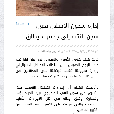
طباعة
إدارة سجون الاحتلال تحول
سجن النقب إلى جحيم لا يطاق
في
26 كانون2/يناير 2024
. نشر في
السجون والمعتقلات
قالت هيئة شؤون الأسرى والمحررين في بيان لها صُدر
عنها اليوم الخميس ، إن سلطات الاحتلال الاسرائيلي
وإدارة سجونها تشدد قبضتها على المعتقلين في
سجن "النقب" ما جعل حياتهم "جحيما لا يطاق".
وأوضحت الهيئة أن "إجراءات الاحتلال القمعية بحق
الأسرى في سجن النقب الصحراوي تزيد الحياة بؤسا
وقساوة وقلق وذلك في ظل الاجراءات الأمنية
المشددة والتي فرضت على الاسرى بعد السابع من
اكتوبر الماضي .