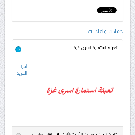
حملات واعلانات
تعبئة استمارة اسرى غزة
>
اقرأ
المزيد
*ابتداءً من يوم غد الأحد* 🔴 *إعلان هام صادر عن