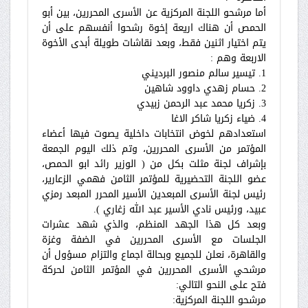
أما مرشحو اللجنة المركزية عن الأسرى المحررين، بين أبو
الحمص أن هناك اريعة إخوة رشحوا أنفسهم على أن
يتم اختيار اثنين فقط، وبعد نقاشات طويلة أبدى الأخوة
الاربعة وهم :
1. تيسير سالم منصور البرديني
2. حسام زهدي داوود شاهين
3. زكريا محمد عبد الرحمن زبيدي
4. ضياء زكريا شاكر الاغا
استعدادهم لخوض انتخابات داخلية يصوت فيها أعضاء
المؤتمر من الأسرى المحررين، وتم ذلك اليوم الجمعة
بإشراف لجنة مثلت بكل من ( الوزير رائد ابو الحمص،
عضو اللجنة التحضيرية للمؤتمر الثامن فهمي الزعارير،
رئيس لجنة الأسرى المبعدين الأسير المحرر المبعد رمزي
عبيد، ورئيس نادي الأسير عبد الله زغاري ).
وبعد كل هذا الجهد المنظم، والذي شهد عشرات
الجلسات مع الأسرى المحررين في الضفة وغزة
والقاهرة، نعلن للجميع وبحالة اجماع والتزام مسؤول أن
مرشحي الأسرى المحررين في المؤتمر الثامن لحركة
فتح على النحو التالي:
مرشحو اللجنة المركزية: