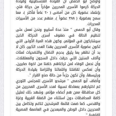
وأوضح أبو الحمص أن القيادة الفلسطينية وقيادة
الحركة كرموا الأسرى المحررين مؤخراً من حركة فتح،
بإعتماد عضوية كل من أمضى ( ٢٠ عاماً فأكثر )، مما
سمح بعضوية ( ٣٨٨ عضواً )، منهم عدد من الأسيرات
المحررات.
وقال أبو الحمص " منذ عدة أسابيع ونحن نعمل على
تنظيم الحالة في صفوف أسرى الحركة الذين
سيشاركون في المؤتمر، وكون هذه المرة الأولى التي
تكون عضوية الأسرى المحررين بهذا العدد الكبير، كان لا
بد أن نظهر بما يليق بحجم النضال والتضحيات لمئات
وآلاف السنين التي حرقت داخل السجون والمعتقلات،
وأن نحمل الوفاء لمن تركناهم خلفنا من اخوة صابرين،
وأن نعكس ثقافتنا وانتمائنا والتزامنا بقيادة الحركة
ورئيسها، وأن نكون جزءاً من حالة صنع القرار ".
وأضاف أبو الحمص " مرشحو الأسرى للمجلس الثوري
تم اختيارهم بمعادلة نسبية لعدد الأسرى المحررين من
كل محافظة ممن هم أعضاء مؤتمر، وشهد ذلك تمثيل
كافة المحافظات دون استثناء من الضفة الغربية وغزة
والقدس، كما ضمت قائمة المرشحين تناغم وتكامل بين
المحررين داخل الوطن والمبعدين في العاصمة المصرية
القاهرة ".