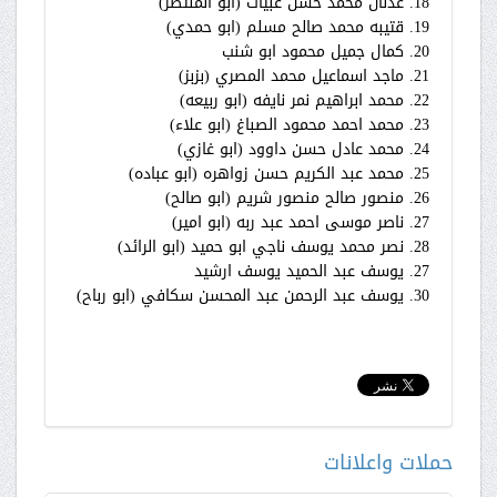
18. عدنان محمد حسن عبيات (ابو المنتصر)
19. قتيبه محمد صالح مسلم (ابو حمدي)
20. كمال جميل محمود ابو شنب
21. ماجد اسماعيل محمد المصري (بزبز)
22. محمد ابراهيم نمر نايفه (ابو ربيعه)
23. محمد احمد محمود الصباغ (ابو علاء)
24. محمد عادل حسن داوود (ابو غازي)
25. محمد عبد الكريم حسن زواهره (ابو عباده)
26. منصور صالح منصور شريم (ابو صالح)
27. ناصر موسى احمد عبد ربه (ابو امير)
28. نصر محمد يوسف ناجي ابو حميد (ابو الرائد)
27. يوسف عبد الحميد يوسف ارشيد
30. يوسف عبد الرحمن عبد المحسن سكافي (ابو رباح)
حملات واعلانات