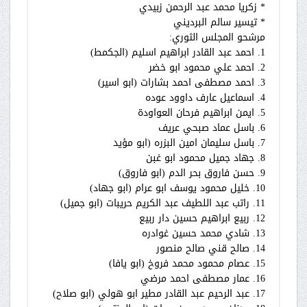
* زكريا محمد عبد الرحمن زبيدي
* تيسير سالم البرديني
مرشحو المجلس الثوري:
1. احمد عبد القادر ابراهيم اسليم (الجكمط)
2. احمد علي محمود ابو خضر
3. احمد مصطفى احمد بشارات (ابو اسير)
4. اسماعيل عارف داوود عوده
5. ايمن ابراهيم فرحان العواودة
6. باسل عماد صبحي عريف
7. باسل سليمان امين البزره (ابو مؤيد
8. جهاد جميل محمود ابو غبن
9. حسن فاروق بحر الدم (ابو فاروق)
10. خليل محمود يوسف ابو عرام (ابو جهاد)
11. راتب عبد اللطيف عبد الكريم حريبات (ابو جميل)
12. ربيع ابراهيم حسين دار ربيع
13. شادي محمد حسين غوادره
14. صالح قني صالح منصور
15. عصام محمود محمد فروخ (ابو يافا)
16. عمار مصطفى احمد مرضي
17. عبد الرحيم عبد القادر مطير ابو هولي (ابو صلاح)