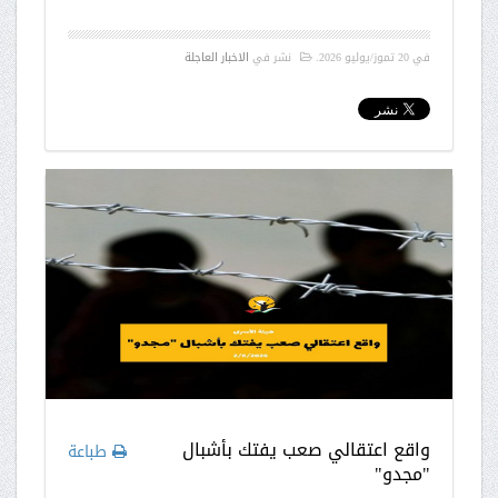
في
20 تموز/يوليو 2026
.
نشر في
الاخبار العاجلة
واقع اعتقالي صعب يفتك بأشبال
طباعة
"مجدو"