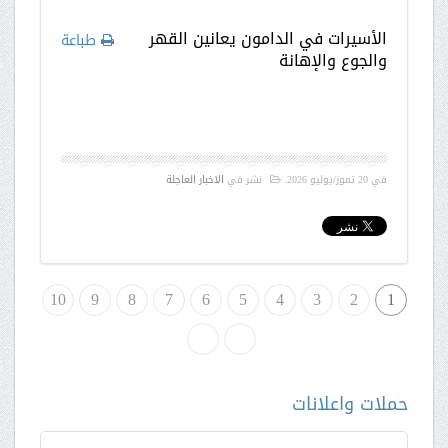
الأسيرات في الدامون يعانين القهر
طباعة
والجوع والإهانة
في
20 تموز/يوليو 2026
.
نشر في
الاخبار العاجلة
10
9
8
7
6
5
4
3
2
1
»
النهاية
حملات واعلانات