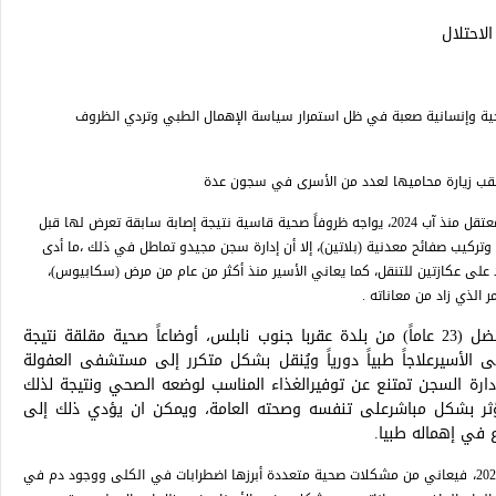
لاحتلال
ية وإنسانية صعبة في ظل استمرار سياسة الإهمال الطبي وتردي الظروف
 عقب زيارة محاميها لعدد من الأسرى في سجون عدة
أن الأسير فراس حاتم منصور 32عاماً من مخيم بلاطة / نابلس، والمعتقل منذ آب 2024، يواجه ظروفاً صحية قاسية نتيجة إصابة سابقة تعرض لها قبل
ة وتركيب صفائح معدنية (بلاتين)، إلا أن إدارة سجن مجيدو تماطل في ذلك ،ما أدى
د على عكازتين للتنقل، كما يعاني الأسير منذ أكثر من عام من مرض (سكابيوس)،
ر الذي زاد من معاناته .
وفي السياق ذاته، يواجه الأسير أسامة عيسى بني فضل (23 عاماً) من بلدة عقربا جنوب نابلس، أوضاعاً صحية مقلقة نتيجة
ولون المزمن منذ عام 2019، حيث يتلقى الأسيرعلاجاً طبياً دورياً ويُنقل بشكل متكرر إلى مستشفى العفولة
إدارة السجن تمتنع عن توفيرالغذاء المناسب لوضعه الصحي ونتيجة لذلك
ؤثر بشكل مباشرعلى تنفسه وصحته العامة، ويمكن ان يؤدي ذلك إلى
في إهماله طبيا.
أما الأسير غالب نعمان الرفاتي (25 عاماً)، المعتقل إدارياً منذ أيار 2025، فيعاني من مشكلات صحية متعددة أبرزها اضطرابات في الكلى ووجود دم في