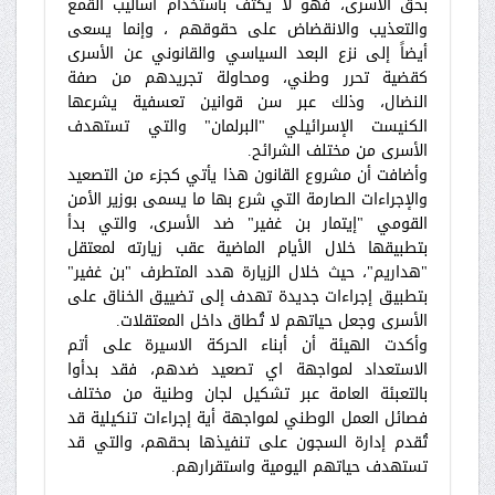
بحق الأسرى، فهو لا يكتف باستخدام أساليب القمع
والتعذيب والانقضاض على حقوقهم ، وإنما يسعى
أيضاً إلى نزع البعد السياسي والقانوني عن الأسرى
كقضية تحرر وطني، ومحاولة تجريدهم من صفة
النضال، وذلك عبر سن قوانين تعسفية يشرعها
الكنيست الإسرائيلي "البرلمان" والتي تستهدف
الأسرى من مختلف الشرائح.
وأضافت أن مشروع القانون هذا يأتي كجزء من التصعيد
والإجراءات الصارمة التي شرع بها ما يسمى بوزير الأمن
القومي "إيتمار بن غفير" ضد الأسرى، والتي بدأ
بتطبيقها خلال الأيام الماضية عقب زيارته لمعتقل
"هداريم"، حيث خلال الزيارة هدد المتطرف "بن غفير"
بتطبيق إجراءات جديدة تهدف إلى تضييق الخناق على
الأسرى وجعل حياتهم لا تُطاق داخل المعتقلات.
وأكدت الهيئة أن أبناء الحركة الاسيرة على أتم
الاستعداد لمواجهة اي تصعيد ضدهم، فقد بدأوا
بالتعبئة العامة عبر تشكيل لجان وطنية من مختلف
فصائل العمل الوطني لمواجهة أية إجراءات تنكيلية قد
تُقدم إدارة السجون على تنفيذها بحقهم، والتي قد
تستهدف حياتهم اليومية واستقرارهم.