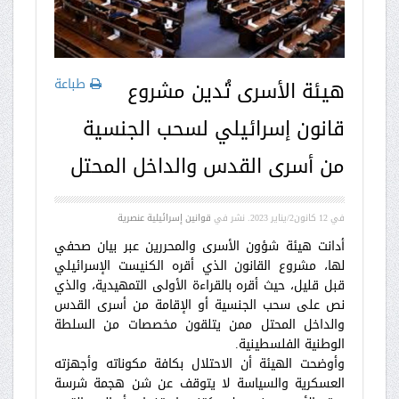
طباعة
هيئة الأسرى تُدين مشروع
قانون إسرائيلي لسحب الجنسية
من أسرى القدس والداخل المحتل
في
12 كانون2/يناير 2023
. نشر في
قوانين إسرائيلية عنصرية
أدانت هيئة شؤون الأسرى والمحررين عبر بيان صحفي
لها، مشروع القانون الذي أقره الكنيست الإسرائيلي
قبل قليل، حيث أقره بالقراءة الأولى التمهيدية، والذي
نص على سحب الجنسية أو الإقامة من أسرى القدس
والداخل المحتل ممن يتلقون مخصصات من السلطة
الوطنية الفلسطينية.
وأوضحت الهيئة أن الاحتلال بكافة مكوناته وأجهزته
العسكرية والسياسة لا يتوقف عن شن هجمة شرسة