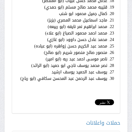
18. عدنان محمد حسن عبيات (ابو المنتصر)
19. قتيبه محمد صالح مسلم (ابو حمدي)
20. كمال جميل محمود ابو شنب
21. ماجد اسماعيل محمد المصري (بزبز)
22. محمد ابراهيم نمر نايفه (ابو ربيعه)
23. محمد احمد محمود الصباغ (ابو علاء)
24. محمد عادل حسن داوود (ابو غازي)
25. محمد عبد الكريم حسن زواهره (ابو عباده)
26. منصور صالح منصور شريم (ابو صالح)
27. ناصر موسى احمد عبد ربه (ابو امير)
28. نصر محمد يوسف ناجي ابو حميد (ابو الرائد)
27. يوسف عبد الحميد يوسف ارشيد
30. يوسف عبد الرحمن عبد المحسن سكافي (ابو رباح)
حملات واعلانات