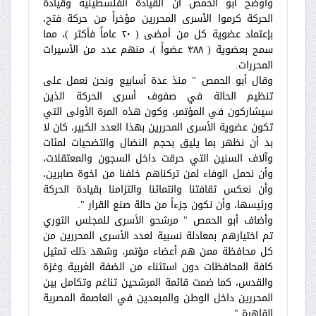
وأوضح أبو الحمص أن القيادة الفلسطينية وقيادة
الحركة كرموا الأسرى المحررين مؤخراً من حركة فتح،
بإعتماد عضوية كل من أمضى ( ٢٠ عاماً فأكثر )، مما
سمح بعضوية ( ٣٨٨ عضواً )، منهم عدد من الأسيرات
المحررات.
وقال أبو الحمص " منذ عدة أسابيع ونحن نعمل على
تنظيم الحالة في صفوف أسرى الحركة الذين
سيشاركون في المؤتمر، وكون هذه المرة الأولى التي
تكون عضوية الأسرى المحررين بهذا العدد الكبير، كان لا
بد أن نظهر بما يليق بحجم النضال والتضحيات لمئات
وآلاف السنين التي حرقت داخل السجون والمعتقلات،
وأن نحمل الوفاء لمن تركناهم خلفنا من اخوة صابرين،
وأن نعكس ثقافتنا وانتمائنا والتزامنا بقيادة الحركة
ورئيسها، وأن نكون جزءاً من حالة صنع القرار ".
وأضاف أبو الحمص " مرشحو الأسرى للمجلس الثوري
تم اختيارهم بمعادلة نسبية لعدد الأسرى المحررين من
كل محافظة ممن هم أعضاء مؤتمر، وشهد ذلك تمثيل
كافة المحافظات دون استثناء من الضفة الغربية وغزة
والقدس، كما ضمت قائمة المرشحين تناغم وتكامل بين
المحررين داخل الوطن والمبعدين في العاصمة المصرية
القاهرة ".