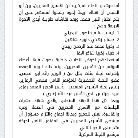
أما مرشحو اللجنة المركزية عن الأسرى المحررين، بين أبو
الحمص أن هناك اريعة إخوة رشحوا أنفسهم على أن
يتم اختيار اثنين فقط، وبعد نقاشات طويلة أبدى الأخوة
الاربعة وهم :
1. تيسير سالم منصور البرديني
2. حسام زهدي داوود شاهين
3. زكريا محمد عبد الرحمن زبيدي
4. ضياء زكريا شاكر الاغا
استعدادهم لخوض انتخابات داخلية يصوت فيها أعضاء
المؤتمر من الأسرى المحررين، وتم ذلك اليوم الجمعة
بإشراف لجنة مثلت بكل من ( الوزير رائد ابو الحمص،
عضو اللجنة التحضيرية للمؤتمر الثامن فهمي الزعارير،
رئيس لجنة الأسرى المبعدين الأسير المحرر المبعد رمزي
عبيد، ورئيس نادي الأسير عبد الله زغاري ).
وبعد كل هذا الجهد المنظم، والذي شهد عشرات
الجلسات مع الأسرى المحررين في الضفة وغزة
والقاهرة، نعلن للجميع وبحالة اجماع والتزام مسؤول أن
مرشحي الأسرى المحررين في المؤتمر الثامن لحركة
فتح على النحو التالي:
مرشحو اللجنة المركزية: