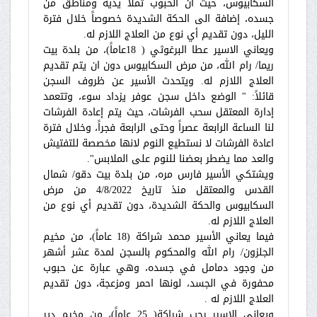
السكابيوس، حيث أن الحبوب تملأ يديه ومناطق من
جسده، إضافة الى الحكة الشديدة خصوصاً خلال فترة
الليل، دون تقديم أي نوع من العلاج اللازم له.
ويعاني الاسير عطا البرغوثي ( 18عاماً)، من بلدة بيت
ريما/ رام الله، من مرض السكابيوس دون ان يتم تقديم
العلاج اللازم له. ويتحدث الأسير عن ظروف السجن
قائلاً: " الوضع داخل سجن عوفر يزداد سوء، وتتعمد
إدارة المعتقل سحب الفرشات، حيث يتم إعادة الفرشات
لنا الساعة الرابعة عصراً وحتى الرابعة فجراً، وخلال فترة
اعادة الفرشات لا نستطيع النوم لانها مخصصة للتفتيش
والعد مما يضطر بعضنا للنوم على الملابس".
ويشتكي الأسير فارس مره، من بلدة بيت دقو/ شمال
القدس والمعتقل منذ تاريخ 4/8/2022 من مرض
السكابيوس والحكة الشديدة، دون تقديم أي نوع من
العلاج اللازم له.
فيما يعاني الأسير محمد شراكة (18 عاماً)، من مخيم
الجلزون/ رام الله والمحكوم بالسجن لمدة عشر أشهر
من وجود دمامل في جسده، وهي عبارة عن حبوب
محفورة في الجسد، لونها احمر ومزعجة، دون تقديم
العلاج اللازم له .
ويعاني الاسير رجب شراكة( 25 عاماً)، من مخيم دير