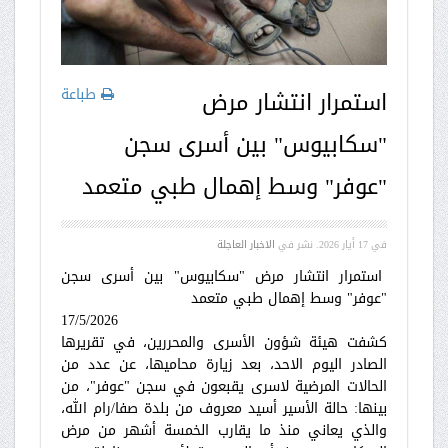
طباعة
استمرار انتشار مرض
"سكابيوس" بين أسرى سجن
"عوفر" وسط إهمال طبي متعمد
في
17 أيار 2026
. نشر في
الاخبار العاجلة
استمرار انتشار مرض "سكابيوس" بين أسرى سجن
"عوفر" وسط إهمال طبي متعمد
17/5/2026
كشفت هيئة شؤون الأسرى والمحررين، في تقريرها
الصادر اليوم الاحد، بعد زيارة محاميها، عن عدد من
الحالات المرضية لاسرى يقبعون في سجن "عوفر"، من
بينها: حالة الأسير أسيد معروف من بلدة صفا/رام الله،
والذي يعاني منذ ما يقارب الخمسة أشهر من مرض