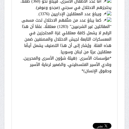
أما عدد الأطفال الأسرى، فيبلغ نحو (360) طفلًا،
يحتجزهم الاحتلال في سجني (مجدو وعوفر).
ويبلغ عدد المعتقلين الإداريين (3376).
كما يبلغ عدد من صنّفهم الاحتلال تحت مسمى
“المقاتلين غير الشرعيين” (1283) معتقلًا، علمًا أن هذا
الرقم لا يشمل كافة معتقلي غزة المحتجزين في
المعسكرات التابعة لجيش الاحتلال والمصنفين ضمن
هذه الفئة. ويُشار إلى أن هذا التصنيف يشمل أيضًا
معتقلين عربًا من لبنان وسوريا.
*مؤسسات الأسرى: (هيئة شؤون الأسرى والمحررين،
ونادي الأسير الفلسطيني، والضمير لرعاية الأسير
وحقوق الإنسان)*