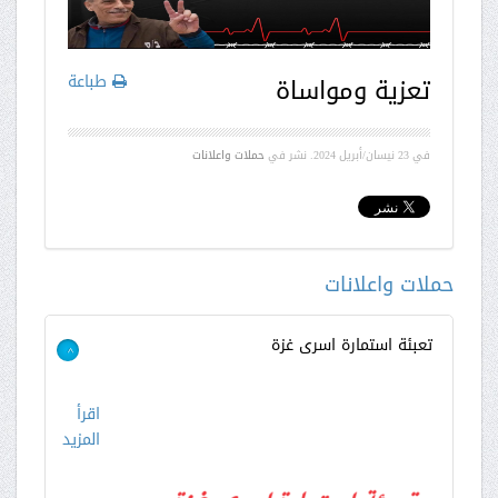
طباعة
تعزية ومواساة
في
23 نيسان/أبريل 2024
. نشر في
حملات واعلانات
حملات واعلانات
تعبئة استمارة اسرى غزة
>
اقرأ
المزيد