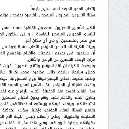
إنتخاب المحرر المبعد أحمد سليم رئيساً
هيئة الأسرى: المحررون المبعدون للقاهرة يعقدون مؤتمر 
أنهى الأسرى المحررون المبعدون للقاهرة مساء أمس ال
للأسرى المحررين المبعدين للقاهرة "، والتي ستكون ا
في مصر وفلسطين أو في أي مكان آخر.
وبينت الهيئة أنه نتج عن المؤتمر انتخاب عشرة إخوة من 
أن يستمروا في تقديم التضحيات والقيام بواجبهم ال
مرارة الإبعاد القسري عن الوطن والأهل.
وأوضحت الهيئة أن ثقة المؤتمر ونتائج التصويت أفرزت فو
كميل، سليمان ردايدة، طالب مخامرة، محمد زكارنة، هان
وطنية عظيمة، تحلى الجميع فيها بروح المسؤولية، حيث 
وأكدت الهيئة أن المؤتمر انتخب الأسير المحرر المبعد ال
هذا القائد نفسه منذ الدقيقة الأولى للإفراج عنه لخ
يفارق القلم والدفتر كفيه وهو يدون احتياج المبعدين
احتياجاتهم، ويتفقد غرفهم ويستمع لملاحظاتهم، فتحول
وتعتبر الهيئة انعقاد المؤتمر، وإختيار هؤلاء الكوك
العظيمة والطويلة، وعلى رأسهم رئيس اللجنة الأخ ا
حقوقهم وإدارة شؤونهم، وفي هذا فخر لنا كفلسطينين