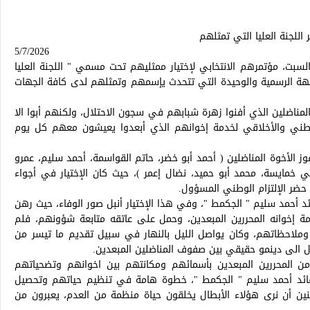
اللجنة العليا التي تمثلهم
5/7/2026
سبت، مؤتمرهم الانتخابي لإختيار ممثليهم تحت مسمي " اللجنة العليا
لجهة الرسمية والوحيدة التي تتحدث يإسمهم وتمثلهم لدى كافة الجهات
المناضلين الذي أفنوا زهرة شبابهم في سجون الاحتلال، ولكنهم أبوا الا
وطني والأخلاقي لخدمة إخوانهم الذي أبعدوا يعيشون معهم كل يوم
ز الأخوة المناضلين ( أحمد أبو خضر، حاتم القواسمة، أحمد سليم، عمرو
ي خمايسة، محمد أبو حميد، نضال إعمر )، حيث كان الإختيار في أجواء
حضر الإلتزام الوطني المسؤول.
قائد أحمد سليم " الجكمط "، وفي هذا الإختيار أنبل صور الوفاء، حيث رهن
دمة إخوانه المحررين المبعدين، وحمل على عاتقه متابعة شؤونهم، فلم
 وملاحظاتهم، وكان يواصل الليل بالنهار في سبيل تقديم ما تيسر من
 الى دينمو حقيقي بين صفوف المناضلين المبعدين.
بة من المحررين المبعدين بأسمائهم ومكانتهم بين اخوانهم وتضحياتهم
لقائد أحمد سليم " الجكمط "، خطوة هامة في تنظيم حياتهم وتحصيل
 أن نرى هؤلاء الأبطال يخلقون حياة منظمة من العدم، يعبرون من