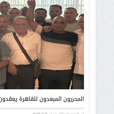
المحررون المبعدون للقاهرة يعقدون 
في
05 تموز/يوليو 2026
. نشر في
الاخبار العاجلة