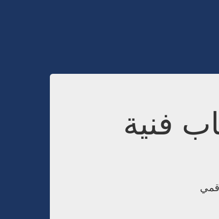
اب فنية
رقمي