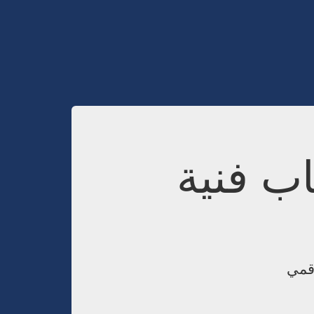
اب فنية
رقمي